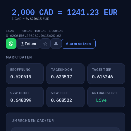
2,000 CAD =
1241.23
EUR
1 CAD =
0.620615
EUR
1 CAD
10 CAD
100 CAD
1,000 CAD
0.620615
6.2062
62.0615
620.62
☆
🔔
Teilen
Alarm setzen
MARKTDATEN
ERÖFFNUNG
TAGESHOCH
TAGESTIEF
0.620615
0.623537
0.615346
52W HOCH
52W TIEF
AKTUALISIERT
0.648099
0.608522
Live
UMRECHNEN CAD/EUR