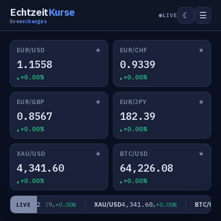
Echtzeit
Kurse
☰
☾
LIVE
live
exchanges
★
★
EUR/USD
EUR/CHF
1.1558
0.9339
+0.00%
+0.00%
★
★
EUR/GBP
EUR/JPY
0.8567
182.39
+0.00%
+0.00%
★
★
XAU/USD
BTC/USD
4,341.60
64,226.08
+0.00%
+0.00%
182.39
4,341.60
EUR/JPY
XAU/USD
BTC/USD
+0.00%
+0.00%
LIVE