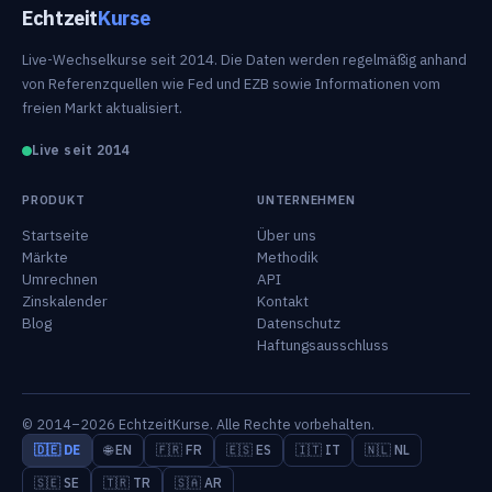
Echtzeit
Kurse
Live-Wechselkurse seit 2014. Die Daten werden regelmäßig anhand
von Referenzquellen wie Fed und EZB sowie Informationen vom
freien Markt aktualisiert.
Live seit 2014
PRODUKT
UNTERNEHMEN
Startseite
Über uns
Märkte
Methodik
Umrechnen
API
Zinskalender
Kontakt
Blog
Datenschutz
Haftungsausschluss
© 2014–2026 EchtzeitKurse. Alle Rechte vorbehalten.
🇩🇪 DE
🌐 EN
🇫🇷 FR
🇪🇸 ES
🇮🇹 IT
🇳🇱 NL
🇸🇪 SE
🇹🇷 TR
🇸🇦 AR