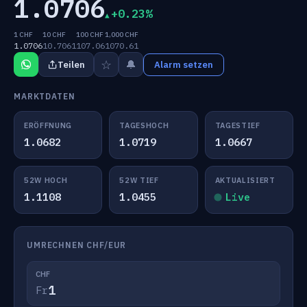
1.0706
+0.23%
1 CHF
10 CHF
100 CHF
1,000 CHF
1.0706
10.7061
107.06
1070.61
☆
🔔
Teilen
Alarm setzen
MARKTDATEN
ERÖFFNUNG
TAGESHOCH
TAGESTIEF
1.0682
1.0719
1.0667
52W HOCH
52W TIEF
AKTUALISIERT
1.1108
1.0455
Live
UMRECHNEN CHF/EUR
CHF
Fr