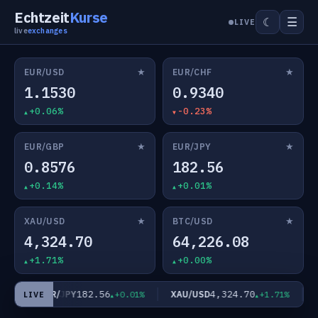
Echtzeit
Kurse
☰
☾
LIVE
live
exchanges
★
★
EUR/USD
EUR/CHF
1.1530
0.9340
+0.06%
-0.23%
★
★
EUR/GBP
EUR/JPY
0.8576
182.56
+0.14%
+0.01%
★
★
XAU/USD
BTC/USD
4,324.70
64,226.08
+1.71%
+0.00%
182.56
4,324.70
EUR/JPY
XAU/USD
B
4%
+0.01%
+1.71%
LIVE