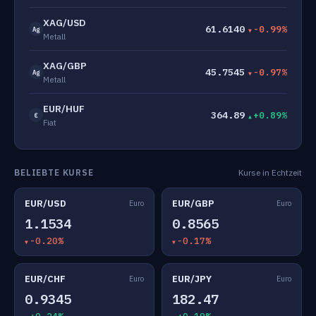
XAG/USD
61.6140
-0.99%
Ag
Metall
XAG/GBP
45.7545
-0.97%
Ag
Metall
EUR/HUF
364.89
+0.89%
€
Fiat
BELIEBTE KURSE
Kurse in Echtzeit
EUR/USD
EUR/GBP
Euro
Euro
1.1534
0.8565
-0.20%
-0.17%
EUR/CHF
EUR/JPY
Euro
Euro
0.9345
182.47