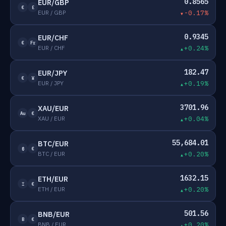
0.8565
EUR/GBP
€
£
EUR / GBP
-0.17%
0.9345
EUR/CHF
€
Fr
EUR / CHF
+0.24%
182.47
EUR/JPY
€
¥
EUR / JPY
+0.19%
3701.96
XAU/EUR
Au
€
XAU / EUR
+0.04%
55,684.01
BTC/EUR
₿
€
BTC / EUR
+0.20%
1632.15
ETH/EUR
Ξ
€
ETH / EUR
+0.20%
501.56
BNB/EUR
B
€
BNB / EUR
+0.20%