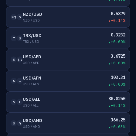
0.5879
NZD/USD
NZ$
$
NZD / USD
-0.14%
0.3232
TRX/USD
T
$
TRX / USD
+0.00%
3.6725
USD/AED
$
د.إ
USD / AED
+0.00%
103.31
USD/AFN
$
؋
USD / AFN
+0.00%
80.8250
USD/ALL
$
L
USD / ALL
+0.14%
366.25
USD/AMD
$
֏
USD / AMD
+0.03%