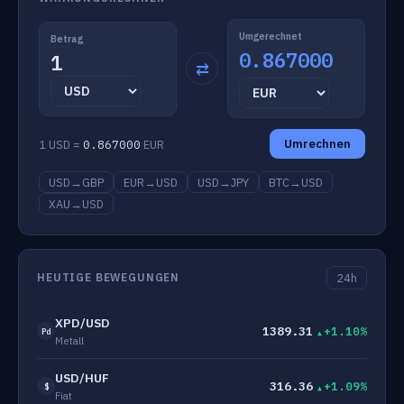
Umgerechnet
Betrag
0.867000
⇄
Umrechnen
1 USD =
0.867000
EUR
USD→GBP
EUR→USD
USD→JPY
BTC→USD
XAU→USD
HEUTIGE BEWEGUNGEN
24h
XPD/USD
1389.31
+1.10%
Pd
Metall
USD/HUF
316.36
+1.09%
$
Fiat