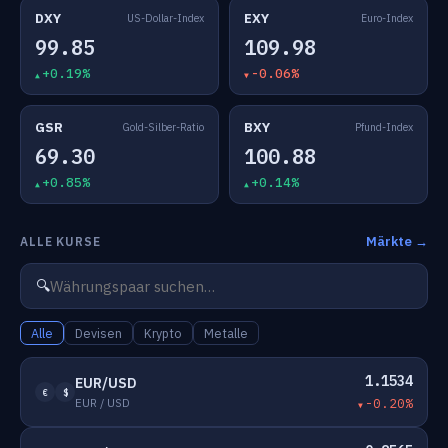
DXY
EXY
US-Dollar-Index
Euro-Index
99.85
109.98
+0.19%
-0.06%
GSR
BXY
Gold-Silber-Ratio
Pfund-Index
69.30
100.88
+0.85%
+0.14%
Märkte →
ALLE KURSE
🔍
Alle
Devisen
Krypto
Metalle
1.1534
EUR/USD
€
$
EUR / USD
-0.20%