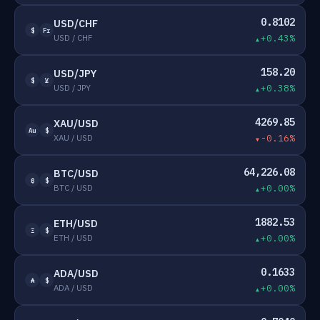
0.8102
USD/CHF
$
Fr
USD / CHF
+0.43%
158.20
USD/JPY
$
¥
USD / JPY
+0.38%
4269.85
XAU/USD
Au
$
XAU / USD
-0.16%
64,226.08
BTC/USD
₿
$
BTC / USD
+0.00%
1882.53
ETH/USD
Ξ
$
ETH / USD
+0.00%
0.1633
ADA/USD
₳
$
ADA / USD
+0.00%