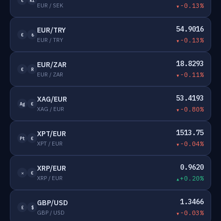
€
kr
EUR / SEK
-0.13%
54.9016
EUR/TRY
€
₺
EUR / TRY
-0.13%
18.8293
EUR/ZAR
€
R
EUR / ZAR
-0.11%
53.4193
XAG/EUR
Ag
€
XAG / EUR
-0.80%
1513.75
XPT/EUR
Pt
€
XPT / EUR
-0.04%
0.9620
XRP/EUR
✕
€
XRP / EUR
+0.20%
1.3466
GBP/USD
£
$
GBP / USD
-0.03%