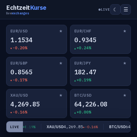
Echtzeit
Kurse
☰
☾
LIVE
live
exchanges
★
★
EUR/USD
EUR/CHF
1.1534
0.9345
-0.20%
+0.24%
★
★
EUR/GBP
EUR/JPY
0.8565
182.47
-0.17%
+0.19%
★
★
XAU/USD
BTC/USD
4,269.85
64,226.08
-0.16%
+0.00%
182.47
4,269.85
64,226.
XAU/USD
BTC/USD
+0.19%
-0.16%
LIVE