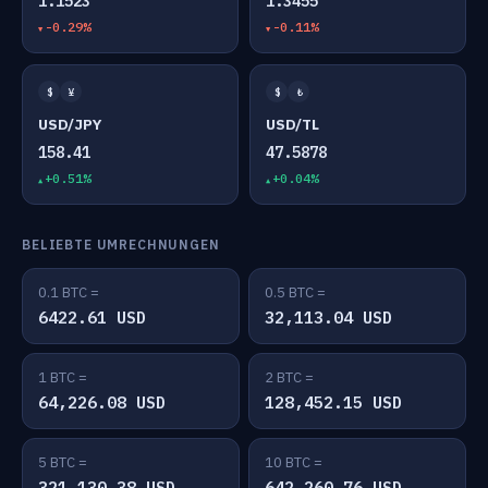
1.1523
1.3455
-0.29%
-0.11%
$
¥
$
₺
USD/JPY
USD/TL
158.41
47.5878
+0.51%
+0.04%
BELIEBTE UMRECHNUNGEN
0.1 BTC =
0.5 BTC =
6422.61 USD
32,113.04 USD
1 BTC =
2 BTC =
64,226.08 USD
128,452.15 USD
5 BTC =
10 BTC =
321,130.38 USD
642,260.76 USD