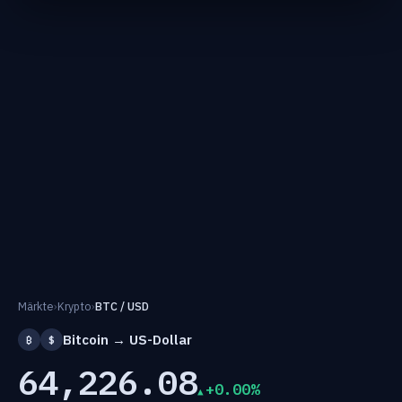
Märkte
›
Krypto
›
BTC / USD
Bitcoin → US-Dollar
₿
$
64,226.08
+0.00%