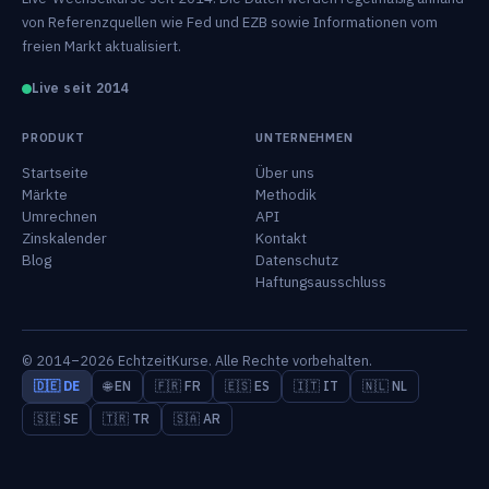
von Referenzquellen wie Fed und EZB sowie Informationen vom
freien Markt aktualisiert.
Live seit 2014
PRODUKT
UNTERNEHMEN
Startseite
Über uns
Märkte
Methodik
Umrechnen
API
Zinskalender
Kontakt
Blog
Datenschutz
Haftungsausschluss
© 2014–2026 EchtzeitKurse. Alle Rechte vorbehalten.
🇩🇪 DE
🌐 EN
🇫🇷 FR
🇪🇸 ES
🇮🇹 IT
🇳🇱 NL
🇸🇪 SE
🇹🇷 TR
🇸🇦 AR