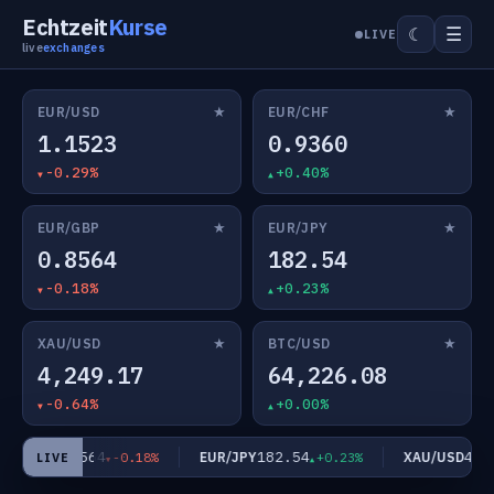
Echtzeit
Kurse
☰
☾
LIVE
live
exchanges
★
★
EUR/USD
EUR/CHF
1.1523
0.9360
-0.29%
+0.40%
★
★
EUR/GBP
EUR/JPY
0.8564
182.54
-0.18%
+0.23%
★
★
XAU/USD
BTC/USD
4,249.17
64,226.08
-0.64%
+0.00%
0.8564
182.54
4,24
R/GBP
EUR/JPY
XAU/USD
-0.18%
+0.23%
LIVE