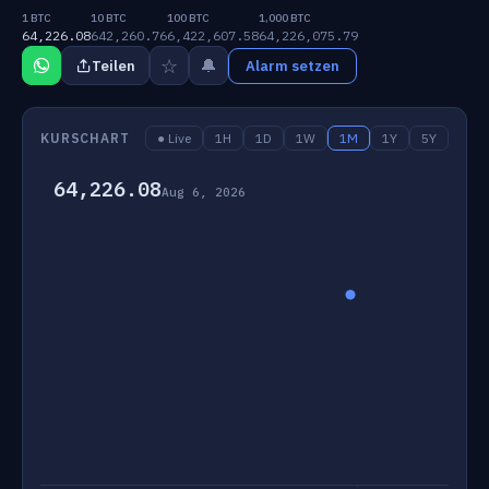
1 BTC
10 BTC
100 BTC
1,000 BTC
64,226.08
642,260.76
6,422,607.58
64,226,075.79
☆
🔔
Teilen
Alarm setzen
KURSCHART
● Live
1H
1D
1W
1M
1Y
5Y
64,226.08
Aug 6, 2026