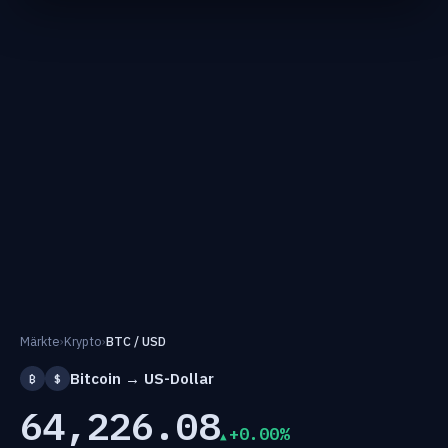
Märkte
›
Krypto
›
BTC / USD
Bitcoin → US-Dollar
₿
$
64,226.08
+0.00%