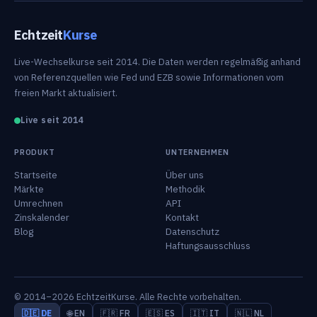
Echtzeit
Kurse
Live-Wechselkurse seit 2014. Die Daten werden regelmäßig anhand
von Referenzquellen wie Fed und EZB sowie Informationen vom
freien Markt aktualisiert.
Live seit 2014
PRODUKT
UNTERNEHMEN
Startseite
Über uns
Märkte
Methodik
Umrechnen
API
Zinskalender
Kontakt
Blog
Datenschutz
Haftungsausschluss
© 2014–2026 EchtzeitKurse. Alle Rechte vorbehalten.
🇩🇪 DE
🌐 EN
🇫🇷 FR
🇪🇸 ES
🇮🇹 IT
🇳🇱 NL