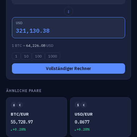
↕
USD
321,130.38
1 BTC =
64,226.08
USD
1
10
100
1000
Vollständiger Rechner
ÄHNLICHE PAARE
₿
€
$
€
BTC/EUR
USD/EUR
55,728.97
0.8677
+0.28%
+0.28%