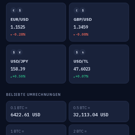
€
$
£
$
EUR/USD
GBP/USD
1.1525
1.3459
-0.28%
-0.08%
$
¥
$
₺
USD/JPY
USD/TL
158.39
47.6023
+0.50%
+0.07%
BELIEBTE UMRECHNUNGEN
0.1 BTC =
0.5 BTC =
6422.61 USD
32,113.04 USD
1 BTC =
2 BTC =