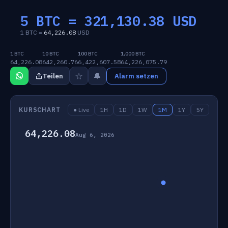
5 BTC =
321,130.38
USD
1 BTC =
64,226.08
USD
1 BTC
10 BTC
100 BTC
1,000 BTC
64,226.08
642,260.76
6,422,607.58
64,226,075.79
☆
🔔
Teilen
Alarm setzen
KURSCHART
● Live
1H
1D
1W
1M
1Y
5Y
64,226.08
Aug 6, 2026