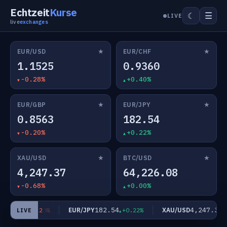
Echtzeit
Kurse
☰
☾
LIVE
live
exchanges
★
★
EUR/USD
EUR/CHF
1.1525
0.9360
-0.28%
+0.40%
★
★
EUR/GBP
EUR/JPY
0.8563
182.54
-0.20%
+0.22%
★
★
XAU/USD
BTC/USD
4,247.37
64,226.08
-0.68%
+0.00%
.8563
182.54
4,247.37
EUR/JPY
XAU/USD
-0.20%
+0.22%
-
LIVE