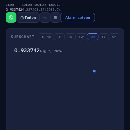
1 EUR
10 EUR
100 EUR
1,000 EUR
0.933742
9.3374
93.3742
933.74
☆
🔔
Teilen
Alarm setzen
KURSCHART
● Live
1H
1D
1W
1M
1Y
5Y
0.933742
Aug 7, 2026