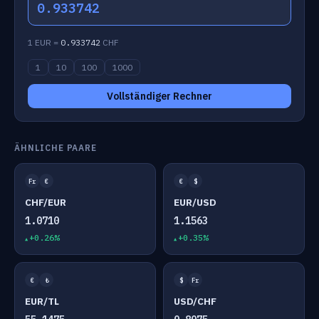
0.933742
1 EUR =
0.933742
CHF
1
10
100
1000
Vollständiger Rechner
ÄHNLICHE PAARE
Fr
€
€
$
CHF/EUR
EUR/USD
1.0710
1.1563
+0.26%
+0.35%
€
₺
$
Fr
EUR/TL
USD/CHF