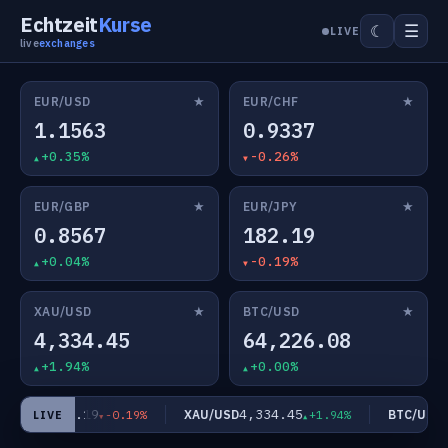
Echtzeit
Kurse
☰
☾
LIVE
live
exchanges
★
★
EUR/USD
EUR/CHF
1.1563
0.9337
+0.35%
-0.26%
★
★
EUR/GBP
EUR/JPY
0.8567
182.19
+0.04%
-0.19%
★
★
XAU/USD
BTC/USD
4,334.45
64,226.08
+1.94%
+0.00%
182.19
4,334.45
64
UR/JPY
XAU/USD
BTC/USD
-0.19%
+1.94%
LIVE