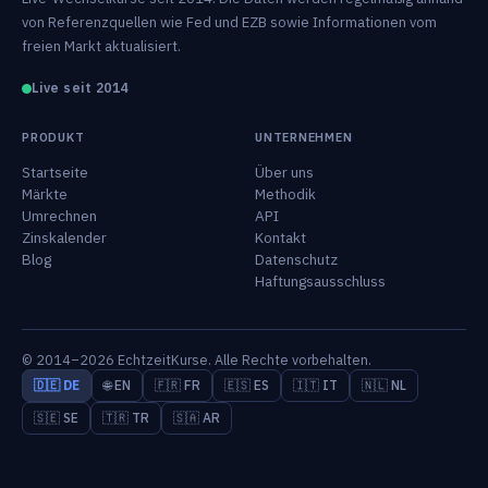
von Referenzquellen wie Fed und EZB sowie Informationen vom
freien Markt aktualisiert.
Live seit 2014
PRODUKT
UNTERNEHMEN
Startseite
Über uns
Märkte
Methodik
Umrechnen
API
Zinskalender
Kontakt
Blog
Datenschutz
Haftungsausschluss
© 2014–2026 EchtzeitKurse. Alle Rechte vorbehalten.
🇩🇪 DE
🌐 EN
🇫🇷 FR
🇪🇸 ES
🇮🇹 IT
🇳🇱 NL
🇸🇪 SE
🇹🇷 TR
🇸🇦 AR