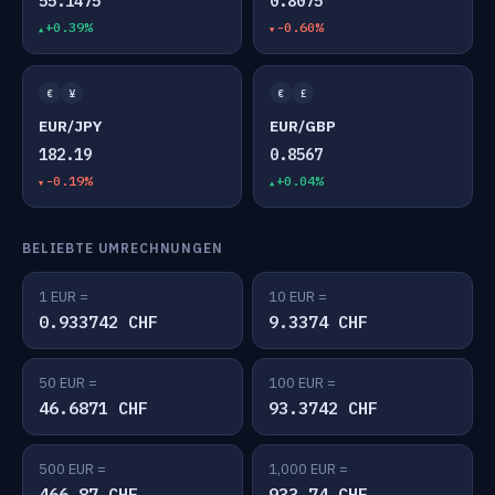
55.1475
0.8075
+0.39%
-0.60%
€
¥
€
£
EUR/JPY
EUR/GBP
182.19
0.8567
-0.19%
+0.04%
BELIEBTE UMRECHNUNGEN
1 EUR =
10 EUR =
0.933742 CHF
9.3374 CHF
50 EUR =
100 EUR =
46.6871 CHF
93.3742 CHF
500 EUR =
1,000 EUR =
466.87 CHF
933.74 CHF