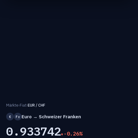
Märkte
›
Fiat
›
EUR / CHF
Euro → Schweizer Franken
€
Fr
0.933742
-0.26%