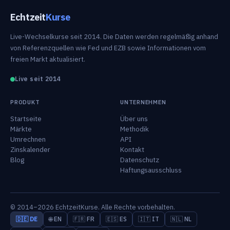
Echtzeit
Kurse
Live-Wechselkurse seit 2014. Die Daten werden regelmäßig anhand
von Referenzquellen wie Fed und EZB sowie Informationen vom
freien Markt aktualisiert.
Live seit 2014
PRODUKT
UNTERNEHMEN
Startseite
Über uns
Märkte
Methodik
Umrechnen
API
Zinskalender
Kontakt
Blog
Datenschutz
Haftungsausschluss
© 2014–2026 EchtzeitKurse. Alle Rechte vorbehalten.
🇩🇪 DE
🌐 EN
🇫🇷 FR
🇪🇸 ES
🇮🇹 IT
🇳🇱 NL