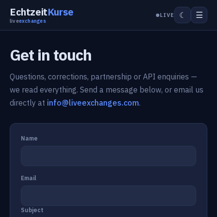
Echtzeit
Kurse
☰
☾
LIVE
live
exchanges
Get in touch
Questions, corrections, partnership or API enquiries —
we read everything. Send a message below, or email us
directly at
info@liveexchanges.com
.
Name
Email
Subject