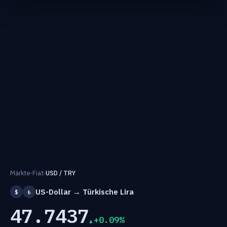
Märkte
›
Fiat
›
USD / TRY
US-Dollar → Türkische Lira
$
₺
47.7437
+0.09%