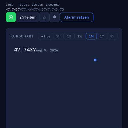
1 USD
10 USD
100 USD
1,000 USD
47.7437
477.44
4774.37
47,743.70
☆
🔔
Teilen
Alarm setzen
KURSCHART
● Live
1H
1D
1W
1M
1Y
5Y
47.7437
Aug 9, 2026