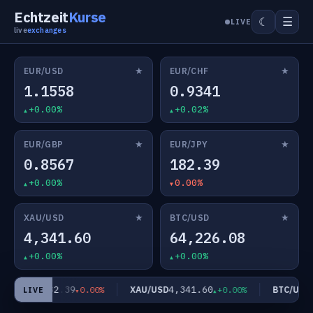
Echtzeit
Kurse
☰
☾
LIVE
live
exchanges
★
★
EUR/USD
EUR/CHF
1.1558
0.9341
+0.00%
+0.02%
★
★
EUR/GBP
EUR/JPY
0.8567
182.39
+0.00%
0.00%
★
★
XAU/USD
BTC/USD
4,341.60
64,226.08
+0.00%
+0.00%
182.39
4,341.60
6
EUR/JPY
XAU/USD
BTC/USD
0.00%
+0.00%
LIVE