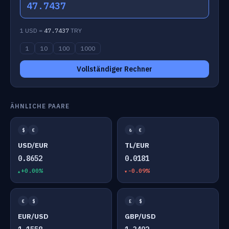
47.7437
1 USD =
47.7437
TRY
1
10
100
1000
Vollständiger Rechner
ÄHNLICHE PAARE
$
€
₺
€
USD/EUR
TL/EUR
0.8652
0.0181
+0.00%
-0.09%
€
$
£
$
EUR/USD
GBP/USD