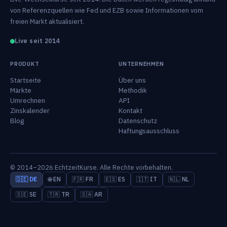
von Referenzquellen wie Fed und EZB sowie Informationen vom
freien Markt aktualisiert.
Live seit 2014
PRODUKT
UNTERNEHMEN
Startseite
Über uns
Märkte
Methodik
Umrechnen
API
Zinskalender
Kontakt
Blog
Datenschutz
Haftungsausschluss
© 2014–2026 EchtzeitKurse. Alle Rechte vorbehalten.
🇩🇪 DE
🌐 EN
🇫🇷 FR
🇪🇸 ES
🇮🇹 IT
🇳🇱 NL
🇸🇪 SE
🇹🇷 TR
🇸🇦 AR