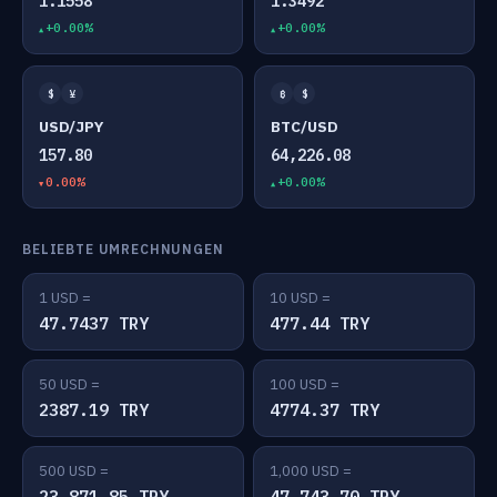
1.1558
1.3492
+0.00%
+0.00%
$
¥
₿
$
USD/JPY
BTC/USD
157.80
64,226.08
0.00%
+0.00%
BELIEBTE UMRECHNUNGEN
1 USD =
10 USD =
47.7437 TRY
477.44 TRY
50 USD =
100 USD =
2387.19 TRY
4774.37 TRY
500 USD =
1,000 USD =
23,871.85 TRY
47,743.70 TRY