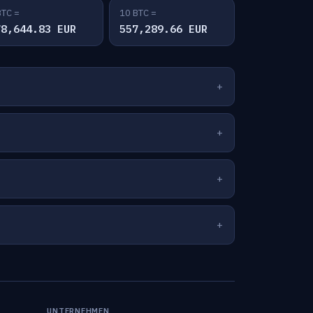
BTC =
10 BTC =
78,644.83 EUR
557,289.66 EUR
UNTERNEHMEN