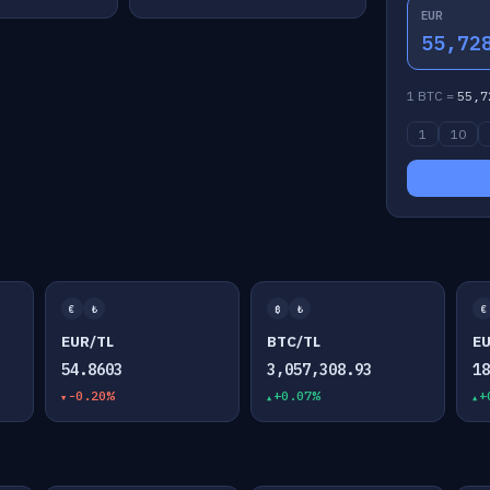
EUR
55,72
1 BTC =
55,7
1
10
€
₺
₿
₺
€
EUR/TL
BTC/TL
E
54.8603
3,057,308.93
1
-0.20%
+0.07%
+