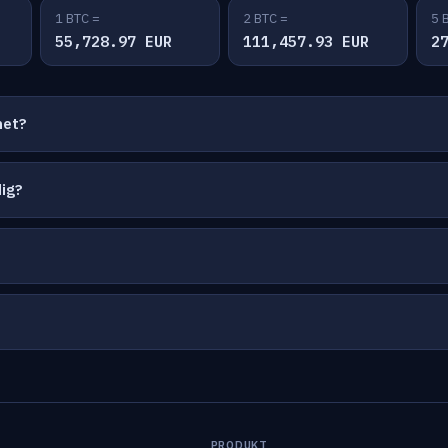
1 BTC =
2 BTC =
5 
55,728.97 EUR
111,457.93 EUR
2
net?
ig?
PRODUKT