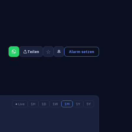
☆
🔔
Teilen
Alarm setzen
● Live
1H
1D
1W
1M
1Y
5Y