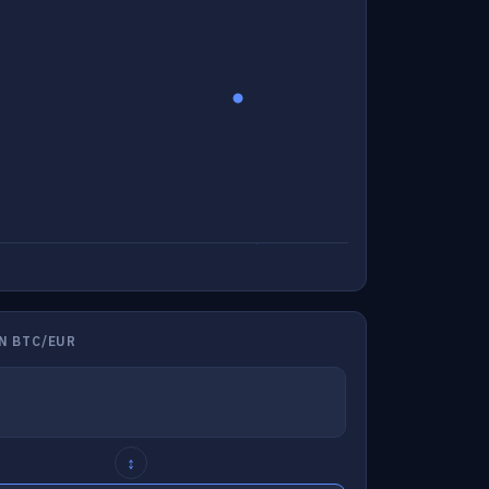
N BTC/EUR
↕