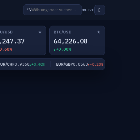
☾
🔍
LIVE
★
★
U/USD
BTC/USD
,247.37
64,226.08
0.68%
+0.00%
0.9360
0.8563
182.54
/CHF
EUR/GBP
EUR/JPY
+0.40%
-0.20%