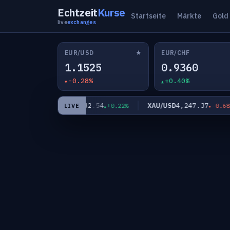
Echtzeit
Kurse
Startseite
Märkte
Gold
live
exchanges
★
EUR/USD
EUR/CHF
1.1525
0.9360
-0.28%
+0.40%
182.54
4,247.37
EUR/JPY
XAU/USD
-0.20%
+0.22%
-0.68%
LIVE