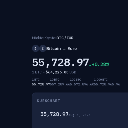
Märkte
›
Krypto
›
BTC / EUR
Bitcoin → Euro
₿
€
55,728.97
+0.28%
1 BTC =
$
64,226.08
USD
1 BTC
10 BTC
100 BTC
1,000 BTC
55,728.97
557,289.66
5,572,896.60
55,728,965.96
KURSCHART
55,728.97
Aug 6, 2026