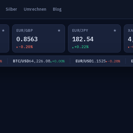
Silber
Umrechnen
Blog
★
★
★
EUR/GBP
EUR/JPY
XA
0.8563
182.54
4
-0.20%
+0.22%
-
64,226.08
1.1525
BTC/USD
EUR/USD
EUR
+0.00%
-0.28%