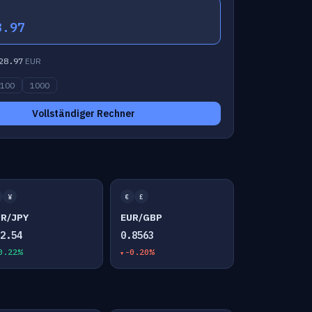
8.97
28.97
EUR
100
1000
Vollständiger Rechner
¥
€
£
UR/JPY
EUR/GBP
82.54
0.8563
0.22%
-0.20%