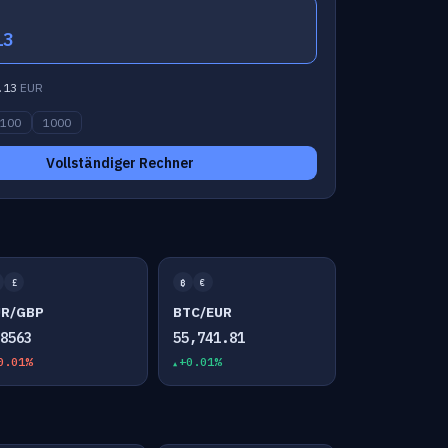
13
.13
EUR
100
1000
Vollständiger Rechner
£
₿
€
UR/GBP
BTC/EUR
.8563
55,741.81
0.01%
+0.01%