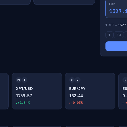
EUR
1527.
1 XPT =
1527
1
10
Pt
$
€
¥
€
XPT/USD
EUR/JPY
E
1759.57
182.44
0
+1.54%
-0.05%
-