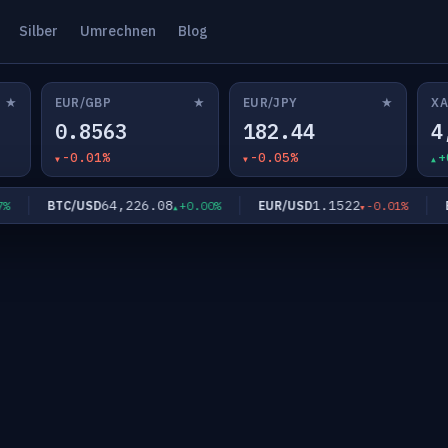
Silber
Umrechnen
Blog
★
★
★
EUR/GBP
EUR/JPY
XA
0.8563
182.44
4
-0.01%
-0.05%
+
64,226.08
1.1522
BTC/USD
EUR/USD
EU
+0.00%
-0.01%