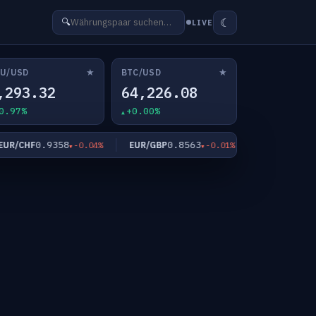
☾
🔍
LIVE
★
★
U/USD
BTC/USD
,293.32
64,226.08
0.97%
+0.00%
0.9358
0.8563
182.4
R/CHF
EUR/GBP
EUR/JPY
-0.04%
-0.01%