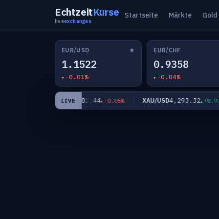
Echtzeit
Kurse
Startseite
Märkte
Gold
live
exchanges
★
EUR/USD
EUR/CHF
1.1522
0.9358
-0.01%
-0.04%
3
182.44
4,293.32
EUR/JPY
XAU/USD
-0.01%
-0.05%
+0.97%
LIVE