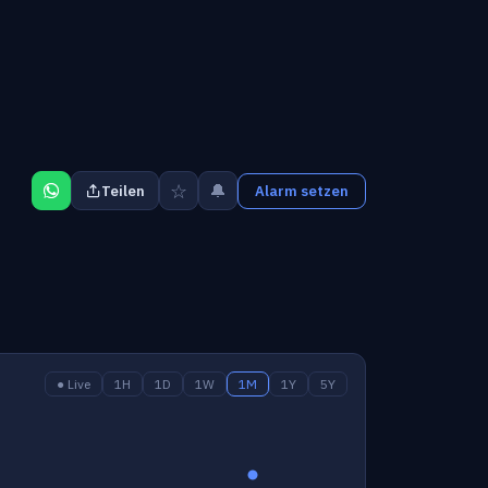
☆
🔔
Teilen
Alarm setzen
● Live
1H
1D
1W
1M
1Y
5Y