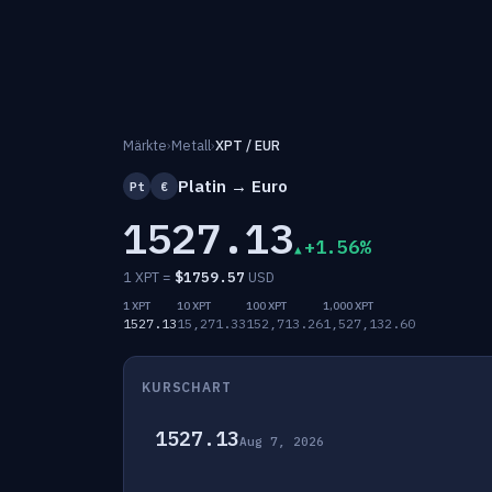
Märkte
›
Metall
›
XPT / EUR
Platin → Euro
Pt
€
1527.13
+1.56%
1 XPT =
$
1759.57
USD
1 XPT
10 XPT
100 XPT
1,000 XPT
1527.13
15,271.33
152,713.26
1,527,132.60
KURSCHART
1527.13
Aug 7, 2026