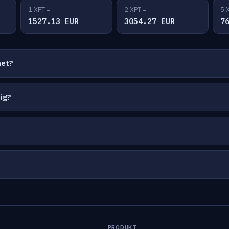
1 XPT =
2 XPT =
5 
1527.13 EUR
3054.27 EUR
7
net?
ig?
PRODUKT