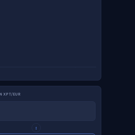
N XPT/EUR
↕