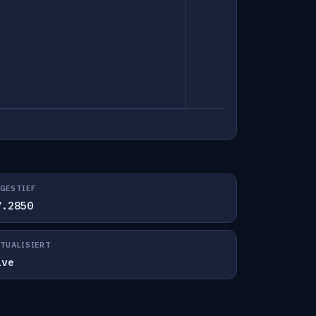
GESTIEF
7.2850
TUALISIERT
ive