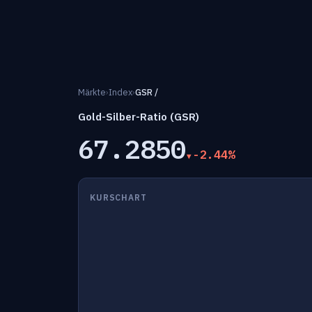
Märkte
›
Index
›
GSR /
Gold-Silber-Ratio (GSR)
67.2850
-2.44%
KURSCHART