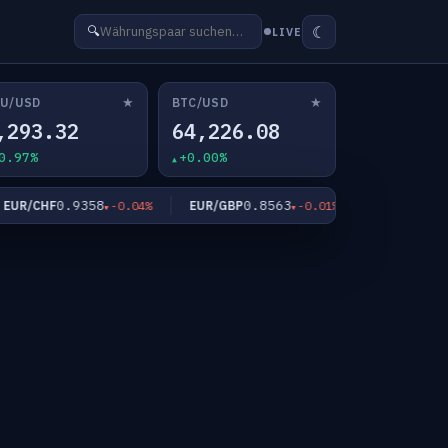
☾
🔍
LIVE
★
★
U/USD
BTC/USD
,293.32
64,226.08
0.97%
+0.00%
0.9358
0.8563
182
EUR/CHF
EUR/GBP
EUR/JPY
-0.04%
-0.01%