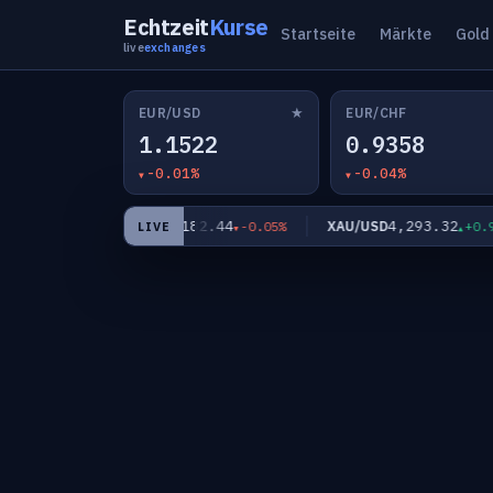
Echtzeit
Kurse
Startseite
Märkte
Gold
live
exchanges
★
EUR/USD
EUR/CHF
1.1522
0.9358
-0.01%
-0.04%
563
182.44
4,293.32
EUR/JPY
XAU/USD
-0.01%
-0.05%
+0.97
LIVE