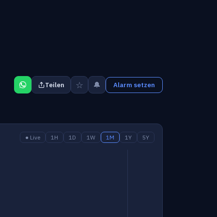
☆
🔔
Teilen
Alarm setzen
● Live
1H
1D
1W
1M
1Y
5Y