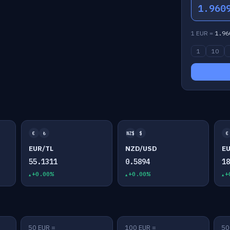
1.960
1 EUR =
1.96
1
10
€
₺
NZ$
$
€
EUR/TL
NZD/USD
E
55.1311
0.5894
1
+0.00%
+0.00%
+
50 EUR =
100 EUR =
50