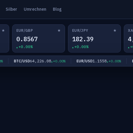
Silber
Umrechnen
Blog
★
★
★
EUR/GBP
EUR/JPY
XA
0.8567
182.39
4
+0.00%
+0.00%
+
64,226.08
1.1558
BTC/USD
EUR/USD
EUR
+0.00%
+0.00%