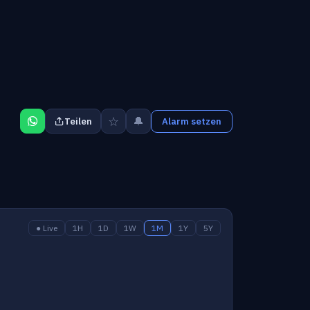
☆
🔔
Teilen
Alarm setzen
● Live
1H
1D
1W
1M
1Y
5Y