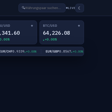
☾
🔍
LIVE
★
★
U/USD
BTC/USD
,341.60
64,226.08
0.00%
+0.00%
0.9339
0.8567
182.3
/CHF
EUR/GBP
EUR/JPY
+0.00%
+0.00%