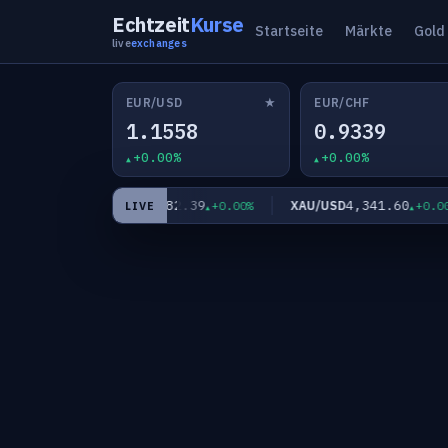
Echtzeit
Kurse
Startseite
Märkte
Gold
live
exchanges
★
EUR/USD
EUR/CHF
1.1558
0.9339
+0.00%
+0.00%
182.39
4,341.60
EUR/JPY
XAU/USD
+0.00%
+0.00%
+0.00%
LIVE