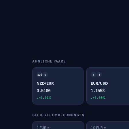
ÄHNLICHE PAARE
NZ$
€
€
$
NZD/EUR
EUR/USD
0.5100
1.1558
+0.00%
+0.00%
BELIEBTE UMRECHNUNGEN
1 EUR =
10 EUR =