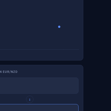
N EUR/NZD
↕