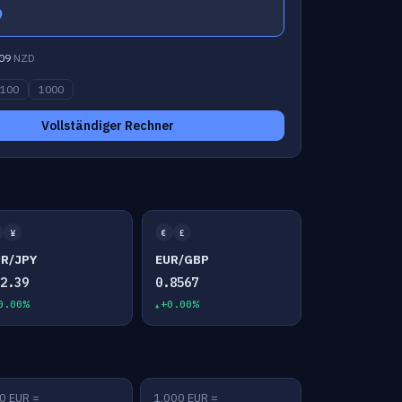
9
09
NZD
100
1000
Vollständiger Rechner
¥
€
£
UR/JPY
EUR/GBP
82.39
0.8567
0.00%
+0.00%
0 EUR =
1,000 EUR =