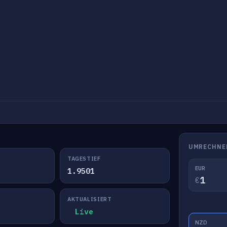
UMRECHNE
TAGESTIEF
EUR
1.9501
€
AKTUALISIERT
Live
NZD