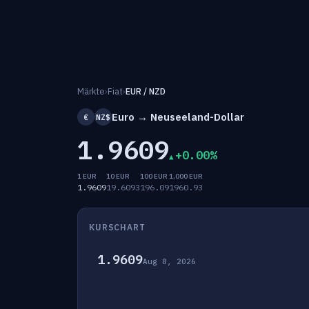
Märkte
›
Fiat
›
EUR / NZD
Euro → Neuseeland-Dollar
€
NZ$
1.9609
+0.00%
1 EUR
10 EUR
100 EUR
1,000 EUR
1.9609
19.6093
196.09
1960.93
KURSCHART
1.9609
Aug 8, 2026