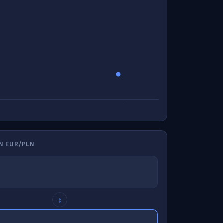
N EUR/PLN
↕