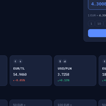
4.300
1 EUR =
4.30
1
10
€
₺
$
zł
€
EUR/TL
USD/PLN
E
54.9460
3.7258
1
-0.05%
+0.13%
+
50 EUR =
100 EUR =
50