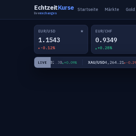
Echtzeit
Kurse
Startseite
Märkte
Gold
live
exchanges
★
EUR/USD
EUR/CHF
1.1543
0.9349
-0.12%
+0.28%
182.30
4,264.21
EUR/JPY
XAU/USD
-0.06%
+0.09%
-0.29%
LIVE