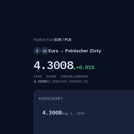
Märkte
›
Fiat
›
EUR / PLN
Euro → Polnischer Zloty
€
zł
4.3008
+0.01%
1 EUR
10 EUR
100 EUR
1,000 EUR
4.3008
43.0082
430.08
4300.82
KURSCHART
4.3008
Aug 6, 2026