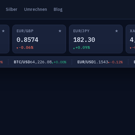
Silber
Umrechnen
Blog
★
★
★
EUR/GBP
EUR/JPY
XA
0.8574
182.30
4
-0.06%
+0.09%
-
64,226.08
1.1543
BTC/USD
EUR/USD
EUR
+0.00%
-0.12%