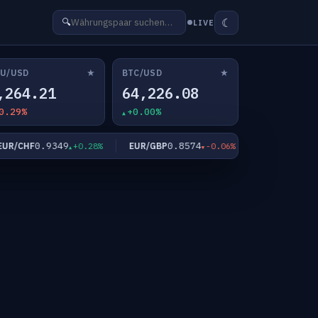
☾
🔍
LIVE
★
★
U/USD
BTC/USD
,264.21
64,226.08
0.29%
+0.00%
0.9349
0.8574
182.30
/CHF
EUR/GBP
EUR/JPY
+0.28%
-0.06%