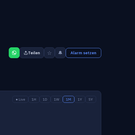
☆
🔔
Teilen
Alarm setzen
● Live
1H
1D
1W
1M
1Y
5Y