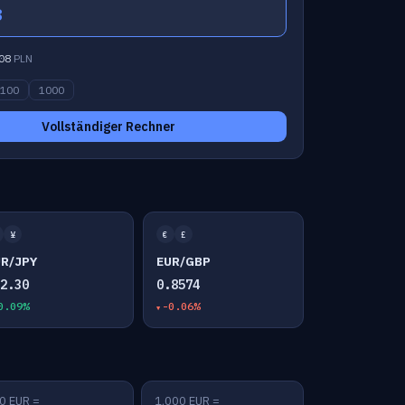
8
08
PLN
100
1000
Vollständiger Rechner
¥
€
£
UR/JPY
EUR/GBP
82.30
0.8574
0.09%
-0.06%
0 EUR =
1,000 EUR =