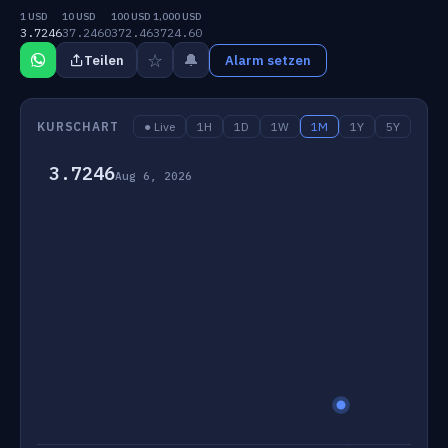
1 USD
10 USD
100 USD
1,000 USD
3.7246
37.2460
372.46
3724.60
☆
🔔
Teilen
Alarm setzen
KURSCHART
● Live
1H
1D
1W
1M
1Y
5Y
3.7246
Aug 6, 2026