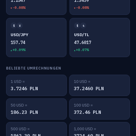
1.1547
1.3459
-0.08%
-0.08%
$
¥
$
₺
USD/JPY
USD/TL
157.74
47.6017
+0.09%
+0.07%
BELIEBTE UMRECHNUNGEN
1 USD =
10 USD =
3.7246 PLN
37.2460 PLN
50 USD =
100 USD =
186.23 PLN
372.46 PLN
500 USD =
1,000 USD =
1862.30 PLN
3724.60 PLN