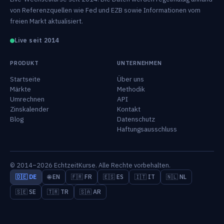
von Referenzquellen wie Fed und EZB sowie Informationen vom
freien Markt aktualisiert.
Live seit 2014
PRODUKT
UNTERNEHMEN
Startseite
Über uns
Märkte
Methodik
Umrechnen
API
Zinskalender
Kontakt
Blog
Datenschutz
Haftungsausschluss
© 2014–2026 EchtzeitKurse. Alle Rechte vorbehalten.
🇩🇪 DE
🌐 EN
🇫🇷 FR
🇪🇸 ES
🇮🇹 IT
🇳🇱 NL
🇸🇪 SE
🇹🇷 TR
🇸🇦 AR