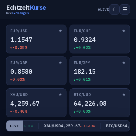
Echtzeit
Kurse
☰
☾
LIVE
live
exchanges
★
★
EUR/USD
EUR/CHF
1.1547
0.9324
-0.08%
+0.02%
★
★
EUR/GBP
EUR/JPY
0.8580
182.15
0.00%
+0.01%
★
★
XAU/USD
BTC/USD
4,259.67
64,226.08
-0.40%
+0.00%
182.15
4,259.67
64,226
Y
XAU/USD
BTC/USD
+0.01%
-0.40%
LIVE