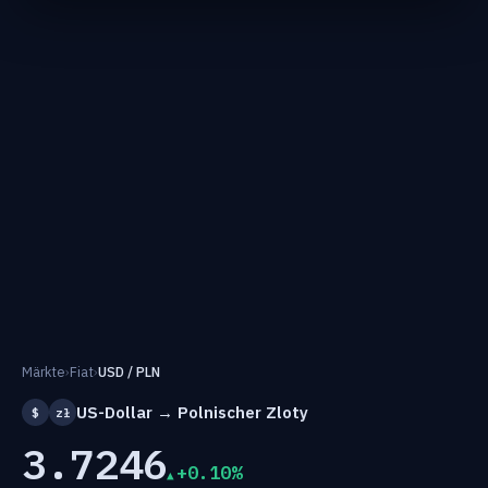
Märkte
›
Fiat
›
USD / PLN
US-Dollar → Polnischer Zloty
$
zł
3.7246
+0.10%