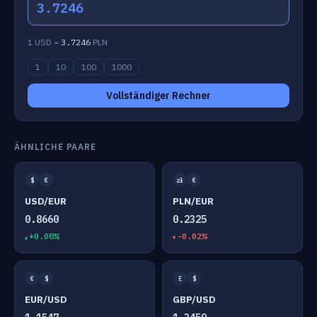
3.7246
1 USD =
3.7246
PLN
1
10
100
1000
Vollständiger Rechner
ÄHNLICHE PAARE
$
€
zł
€
USD/EUR
PLN/EUR
0.8660
0.2325
+0.08%
-0.02%
€
$
£
$
EUR/USD
GBP/USD