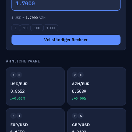
1.7000
1 USD =
1.7000
AZN
1
10
100
1000
Vollständiger Rechner
ÄHNLICHE PAARE
$
€
₼
€
USD/EUR
AZN/EUR
0.8652
0.5089
+0.00%
+0.00%
€
$
£
$
EUR/USD
GBP/USD