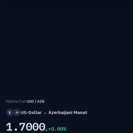
Märkte
›
Fiat
›
USD / AZN
US-Dollar → Azerbaijani Manat
$
₼
1.7000
+0.00%