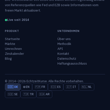
von Referenzquellen wie Fed und EZB sowie Informationen vom
freien Markt aktualisiert.
Live seit 2014
PRODUKT
UNTERNEHMEN
Startseite
Über uns
Märkte
Methodik
Umrechnen
API
Zinskalender
Kontakt
Blog
Datenschutz
Haftungsausschluss
© 2014–2026 EchtzeitKurse. Alle Rechte vorbehalten.
🇩🇪 DE
🌐 EN
🇫🇷 FR
🇪🇸 ES
🇮🇹 IT
🇳🇱 NL
🇸🇪 SE
🇹🇷 TR
🇸🇦 AR