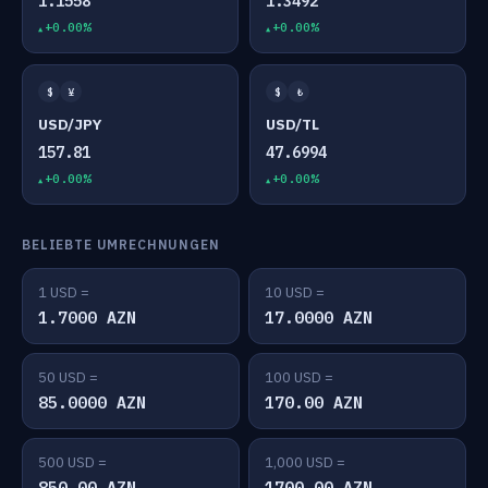
1.1558
1.3492
+0.00%
+0.00%
$
¥
$
₺
USD/JPY
USD/TL
157.81
47.6994
+0.00%
+0.00%
BELIEBTE UMRECHNUNGEN
1 USD =
10 USD =
1.7000 AZN
17.0000 AZN
50 USD =
100 USD =
85.0000 AZN
170.00 AZN
500 USD =
1,000 USD =
850.00 AZN
1700.00 AZN