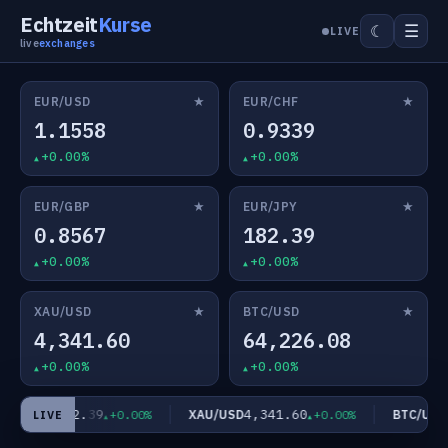
Echtzeit
Kurse
☰
☾
LIVE
live
exchanges
★
★
EUR/USD
EUR/CHF
1.1558
0.9339
+0.00%
+0.00%
★
★
EUR/GBP
EUR/JPY
0.8567
182.39
+0.00%
+0.00%
★
★
XAU/USD
BTC/USD
4,341.60
64,226.08
+0.00%
+0.00%
182.39
4,341.60
6
EUR/JPY
XAU/USD
BTC/USD
+0.00%
+0.00%
LIVE