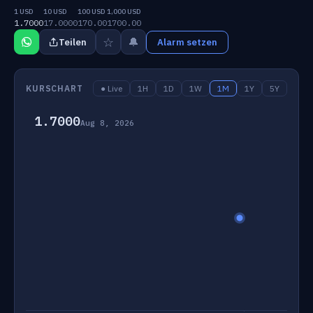
1 USD
10 USD
100 USD
1,000 USD
1.7000
17.0000
170.00
1700.00
☆
🔔
Teilen
Alarm setzen
KURSCHART
● Live
1H
1D
1W
1M
1Y
5Y
1.7000
Aug 8, 2026