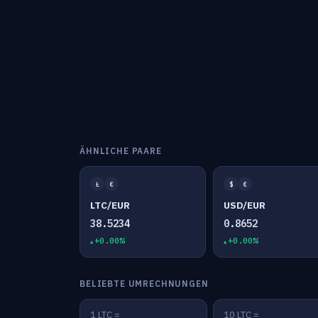
ÄHNLICHE PAARE
Ł
€
$
€
LTC/EUR
USD/EUR
38.5234
0.8652
+0.00%
+0.00%
BELIEBTE UMRECHNUNGEN
1 LTC =
10 LTC =