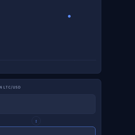
N LTC/USD
↕