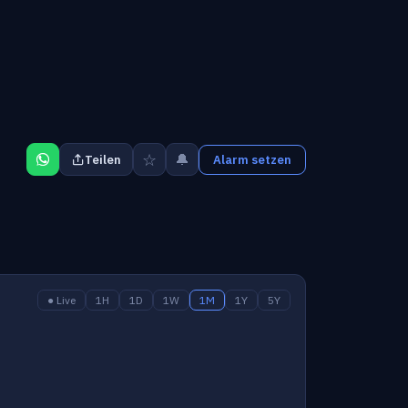
☆
🔔
Teilen
Alarm setzen
● Live
1H
1D
1W
1M
1Y
5Y