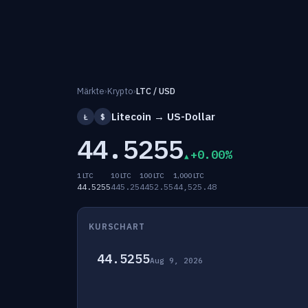
Märkte
›
Krypto
›
LTC / USD
Litecoin → US-Dollar
Ł
$
44.5255
+0.00%
1 LTC
10 LTC
100 LTC
1,000 LTC
44.5255
445.25
4452.55
44,525.48
KURSCHART
44.5255
Aug 9, 2026