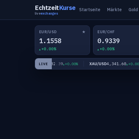
Echtzeit
Kurse
Startseite
Märkte
Gold
live
exchanges
★
EUR/USD
EUR/CHF
1.1558
0.9339
+0.00%
+0.00%
182.39
4,341.60
EUR/JPY
XAU/USD
+0.00%
+0.00%
+0.00%
LIVE