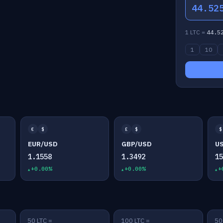
44.52
1 LTC =
44.5
1
10
€
$
£
$
$
EUR/USD
GBP/USD
U
1.1558
1.3492
1
+0.00%
+0.00%
+
50 LTC =
100 LTC =
50