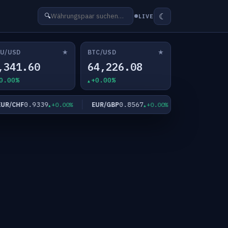
☾
🔍
LIVE
★
★
U/USD
BTC/USD
,341.60
64,226.08
0.00%
+0.00%
0.9339
0.8567
182.39
/CHF
EUR/GBP
EUR/JPY
+0.00%
+0.00%