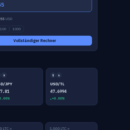
55
255
USD
100
1000
Vollständiger Rechner
¥
$
₺
SD/JPY
USD/TL
57.81
47.6994
0.00%
+0.00%
0 LTC =
1,000 LTC =