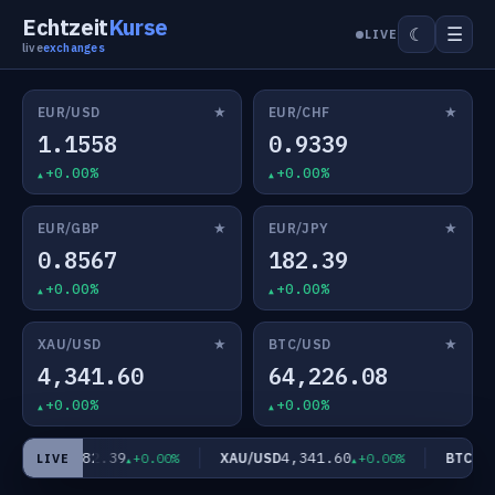
Echtzeit
Kurse
☰
☾
LIVE
live
exchanges
★
★
EUR/USD
EUR/CHF
1.1558
0.9339
+0.00%
+0.00%
★
★
EUR/GBP
EUR/JPY
0.8567
182.39
+0.00%
+0.00%
★
★
XAU/USD
BTC/USD
4,341.60
64,226.08
+0.00%
+0.00%
182.39
4,341.60
EUR/JPY
XAU/USD
BTC/US
+0.00%
+0.00%
LIVE