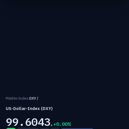
Märkte
›
Index
›
DXY /
US-Dollar-Index (DXY)
99.6043
+0.00%