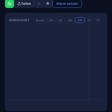
☆
🔔
Teilen
Alarm setzen
KURSCHART
● Live
1H
1D
1W
1M
1Y
5Y