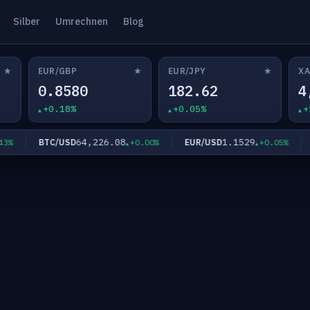
Silber
Umrechnen
Blog
★
★
★
EUR/GBP
EUR/JPY
XA
0.8580
182.62
4
+0.18%
+0.05%
+
64,226.08
1.1529
BTC/USD
EUR/USD
EU
+0.00%
+0.05%