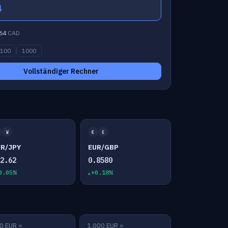
4
64
CAD
100
1000
Vollständiger Rechner
¥
€
£
UR/JPY
EUR/GBP
82.62
0.8580
0.05%
+0.18%
0 EUR =
1,000 EUR =