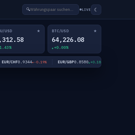
☾
🔍
LIVE
★
★
U/USD
BTC/USD
,312.58
64,226.08
1.43%
+0.00%
0.9344
0.8580
182.
R/CHF
EUR/GBP
EUR/JPY
-0.19%
+0.18%