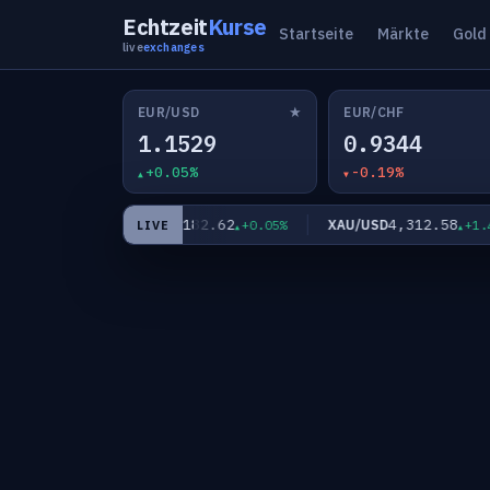
Echtzeit
Kurse
Startseite
Märkte
Gold
live
exchanges
★
EUR/USD
EUR/CHF
1.1529
0.9344
+0.05%
-0.19%
80
182.62
4,312.58
EUR/JPY
XAU/USD
+0.18%
+0.05%
+1.43%
LIVE