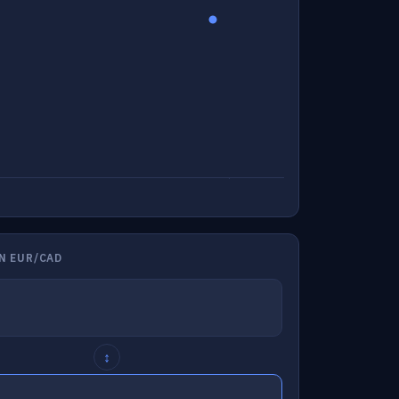
N EUR/CAD
↕