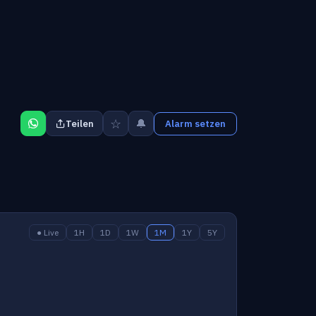
☆
🔔
Teilen
Alarm setzen
● Live
1H
1D
1W
1M
1Y
5Y