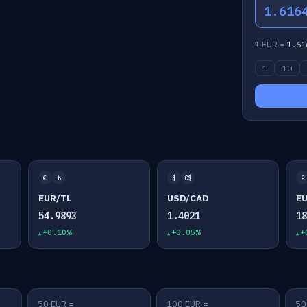
1.616
1 EUR =
1.61
1
10
€
₺
$
C$
€
EUR/TL
USD/CAD
E
54.9893
1.4021
1
+0.10%
+0.05%
+
50 EUR =
100 EUR =
50