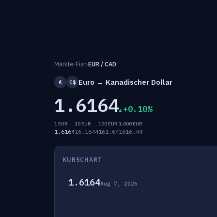
Märkte
›
Fiat
›
EUR / CAD
Euro → Kanadischer Dollar
€
C$
1.6164
+0.10%
1 EUR
10 EUR
100 EUR
1,000 EUR
1.6164
16.1644
161.64
1616.44
KURSCHART
1.6164
Aug 7, 2026