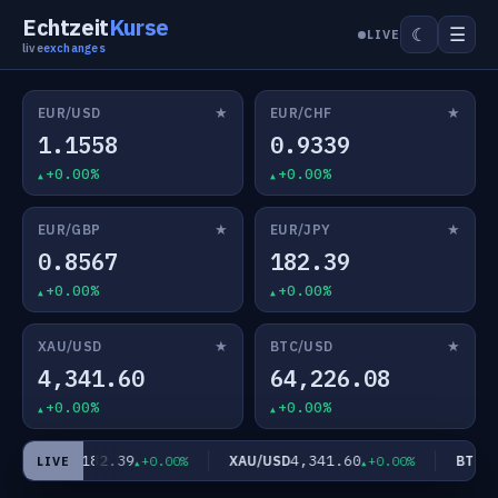
Echtzeit
Kurse
☰
☾
LIVE
live
exchanges
★
★
EUR/USD
EUR/CHF
1.1558
0.9339
+0.00%
+0.00%
★
★
EUR/GBP
EUR/JPY
0.8567
182.39
+0.00%
+0.00%
★
★
XAU/USD
BTC/USD
4,341.60
64,226.08
+0.00%
+0.00%
182.39
4,341.60
EUR/JPY
XAU/USD
BTC/US
+0.00%
+0.00%
LIVE