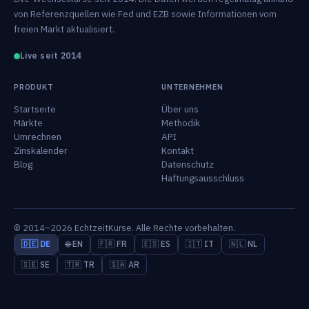
von Referenzquellen wie Fed und EZB sowie Informationen vom
freien Markt aktualisiert.
Live seit 2014
PRODUKT
UNTERNEHMEN
Startseite
Über uns
Märkte
Methodik
Umrechnen
API
Zinskalender
Kontakt
Blog
Datenschutz
Haftungsausschluss
© 2014–2026 EchtzeitKurse. Alle Rechte vorbehalten.
🇩🇪 DE
🌐 EN
🇫🇷 FR
🇪🇸 ES
🇮🇹 IT
🇳🇱 NL
🇸🇪 SE
🇹🇷 TR
🇸🇦 AR