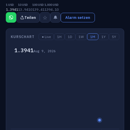
1 USD
10 USD
100 USD
1,000 USD
1.3941
13.9410
139.41
1394.10
☆
🔔
Teilen
Alarm setzen
KURSCHART
● Live
1H
1D
1W
1M
1Y
5Y
1.3941
Aug 9, 2026