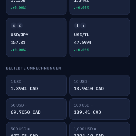
1.1558
1.3492
+0.00%
+0.00%
$
¥
$
₺
USD/JPY
USD/TL
157.81
47.6994
+0.00%
+0.00%
BELIEBTE UMRECHNUNGEN
1 USD =
10 USD =
1.3941 CAD
13.9410 CAD
50 USD =
100 USD =
69.7050 CAD
139.41 CAD
500 USD =
1,000 USD =
697.05 CAD
1394.10 CAD