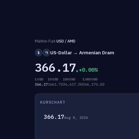
Märkte
›
Fiat
›
USD / AMD
US-Dollar → Armenian Dram
$
֏
366.17
+0.00%
1 USD
10 USD
100 USD
1,000 USD
366.17
3661.70
36,617.00
366,170.00
KURSCHART
366.17
Aug 8, 2026