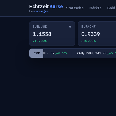
Echtzeit
Kurse
Startseite
Märkte
Gold
live
exchanges
★
EUR/USD
EUR/CHF
1.1558
0.9339
+0.00%
+0.00%
67
182.39
4,341.60
EUR/JPY
XAU/USD
+0.00%
+0.00%
+0.00%
LIVE