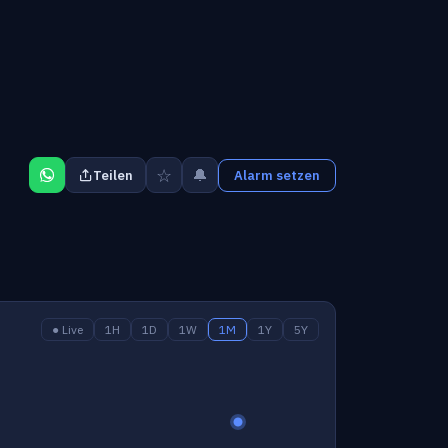
☆
🔔
Teilen
Alarm setzen
● Live
1H
1D
1W
1M
1Y
5Y