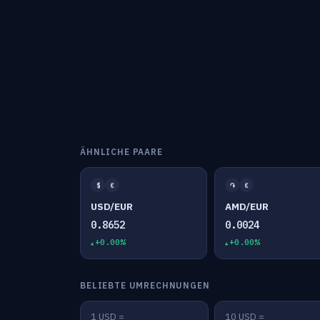
ÄHNLICHE PAARE
$
€
֏
€
USD/EUR
AMD/EUR
0.8652
0.0024
+0.00%
+0.00%
BELIEBTE UMRECHNUNGEN
1 USD =
10 USD =