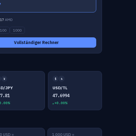
7
17
AMD
100
1000
Vollständiger Rechner
¥
$
₺
SD/JPY
USD/TL
57.81
47.6994
0.00%
+0.00%
0 USD =
1,000 USD =