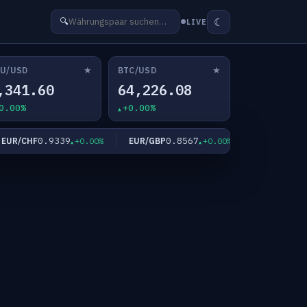
☾
🔍
LIVE
★
★
U/USD
BTC/USD
,341.60
64,226.08
0.00%
+0.00%
0.9339
0.8567
182.
R/CHF
EUR/GBP
EUR/JPY
+0.00%
+0.00%