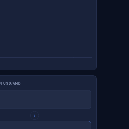
N USD/AMD
↕