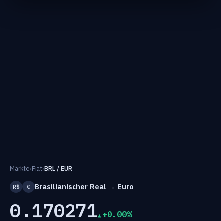
Märkte
›
Fiat
›
BRL / EUR
Brasilianischer Real → Euro
R$
€
0.170271
+0.00%