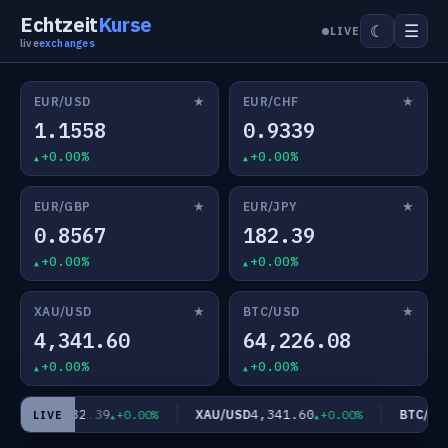
Echtzeit
Kurse
☰
☾
LIVE
live
exchanges
★
★
EUR/USD
EUR/CHF
1.1558
0.9339
+0.00%
+0.00%
★
★
EUR/GBP
EUR/JPY
0.8567
182.39
+0.00%
+0.00%
★
★
XAU/USD
BTC/USD
4,341.60
64,226.08
+0.00%
+0.00%
182.39
4,341.60
EUR/JPY
XAU/USD
BTC/USD
+0.00%
+0.00%
LIVE