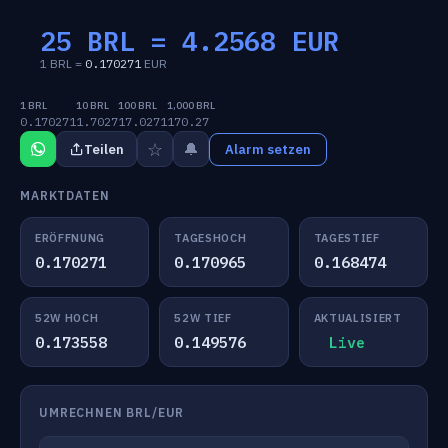
25 BRL =
4.2568
EUR
1 BRL =
0.170271
EUR
1 BRL
10 BRL
100 BRL
1,000 BRL
0.170271
1.7027
17.0271
170.27
☆
🔔
Teilen
Alarm setzen
MARKTDATEN
ERÖFFNUNG
TAGESHOCH
TAGESTIEF
0.170271
0.170965
0.168474
52W HOCH
52W TIEF
AKTUALISIERT
0.173558
0.149576
Live
UMRECHNEN BRL/EUR