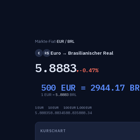
Märkte
›
Fiat
›
EUR / BRL
Euro → Brasilianischer Real
€
R$
5.8883
-0.47%
500 EUR =
2944.17
BR
1 EUR =
5.8883
BRL
1 EUR
10 EUR
100 EUR
1,000 EUR
5.8883
58.8834
588.83
5888.34
KURSCHART