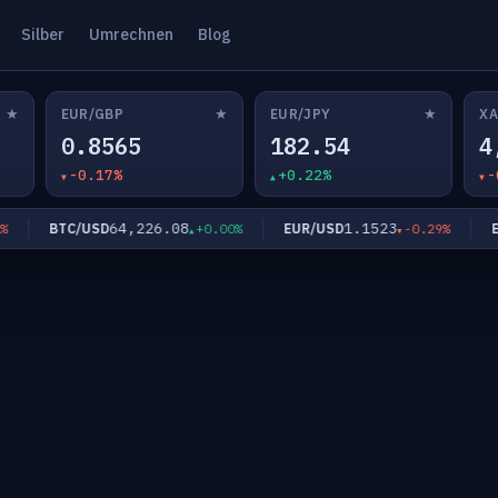
Silber
Umrechnen
Blog
★
★
★
EUR/GBP
EUR/JPY
XA
0.8565
182.54
4
-0.17%
+0.22%
-
64,226.08
1.1523
BTC/USD
EUR/USD
EUR
+0.00%
-0.29%