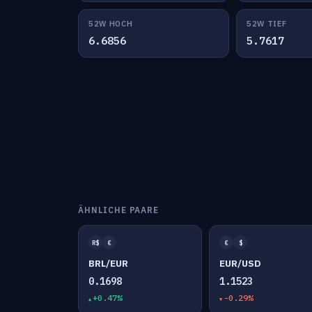
52W HOCH
52W TIEF
6.6856
5.7617
ÄHNLICHE PAARE
R$
€
€
$
BRL/EUR
EUR/USD
0.1698
1.1523
+0.47%
-0.29%