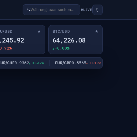
☾
🔍
LIVE
★
★
U/USD
BTC/USD
,245.92
64,226.08
0.72%
+0.00%
0.9362
0.8565
182.5
/CHF
EUR/GBP
EUR/JPY
+0.42%
-0.17%