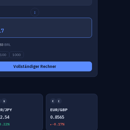
↕
17
83
BRL
100
1000
Vollständiger Rechner
¥
€
£
UR/JPY
EUR/GBP
82.54
0.8565
0.22%
-0.17%