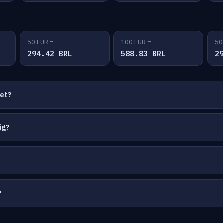
50 EUR =
100 EUR =
50
294.42 BRL
588.83 BRL
2
net?
ig?
?