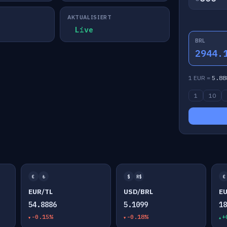
AKTUALISIERT
Live
BRL
2944.
1 EUR =
5.88
1
10
€
₺
$
R$
€
EUR/TL
USD/BRL
E
54.8886
5.1099
1
-0.15%
-0.18%
+