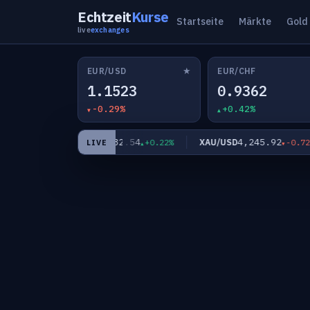
Echtzeit
Kurse
Startseite
Märkte
Gold
live
exchanges
★
EUR/USD
EUR/CHF
1.1523
0.9362
-0.29%
+0.42%
182.54
4,245.92
EUR/JPY
XAU/USD
-0.17%
+0.22%
-0.72%
LIVE