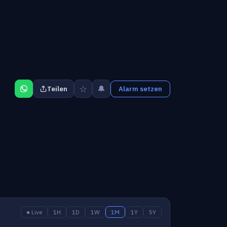
☆
🔔
Teilen
Alarm setzen
● Live
1H
1D
1W
1M
1Y
5Y