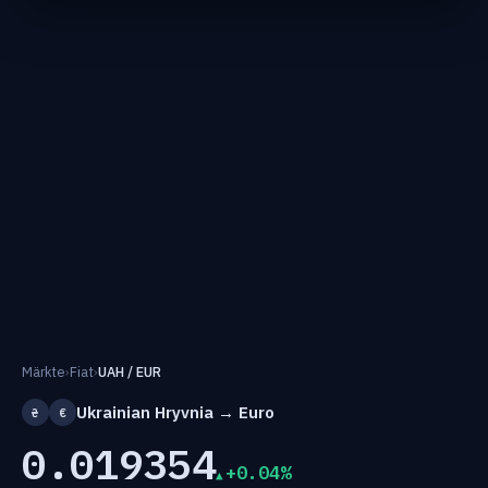
Märkte
›
Fiat
›
UAH / EUR
Ukrainian Hryvnia → Euro
₴
€
0.019354
+0.04%