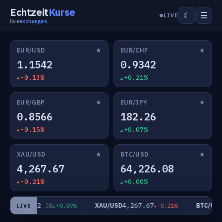
Echtzeit
Kurse
☰
☾
LIVE
live
exchanges
★
★
EUR/USD
EUR/CHF
1.1542
0.9342
-0.13%
+0.21%
★
★
EUR/GBP
EUR/JPY
0.8566
182.26
-0.15%
+0.07%
★
★
XAU/USD
BTC/USD
4,267.67
64,226.08
-0.21%
+0.00%
182.26
4,267.67
6
EUR/JPY
XAU/USD
BTC/USD
+0.07%
-0.21%
LIVE