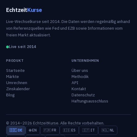
Echtzeit
Kurse
Live-Wechselkurse seit 2014. Die Daten werden regelmäßig anhand
von Referenzquellen wie Fed und EZB sowie Informationen vom
freien Markt aktualisiert.
Live seit 2014
PRODUKT
UNTERNEHMEN
Startseite
Über uns
Märkte
Methodik
Umrechnen
API
Zinskalender
Kontakt
Blog
Datenschutz
Haftungsausschluss
© 2014–2026 EchtzeitKurse. Alle Rechte vorbehalten.
🇩🇪 DE
🌐 EN
🇫🇷 FR
🇪🇸 ES
🇮🇹 IT
🇳🇱 NL