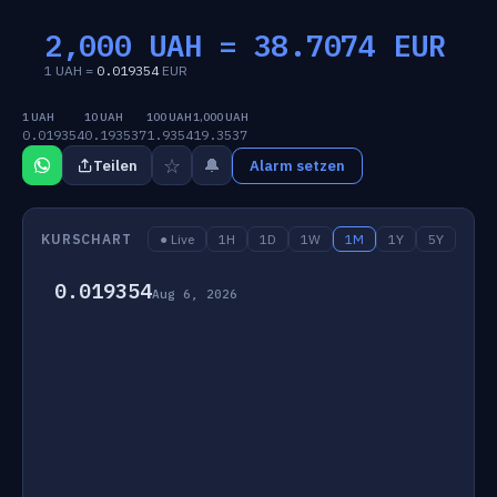
2,000 UAH =
38.7074
EUR
1 UAH =
0.019354
EUR
1 UAH
10 UAH
100 UAH
1,000 UAH
0.019354
0.193537
1.9354
19.3537
☆
🔔
Teilen
Alarm setzen
KURSCHART
● Live
1H
1D
1W
1M
1Y
5Y
0.019354
Aug 6, 2026