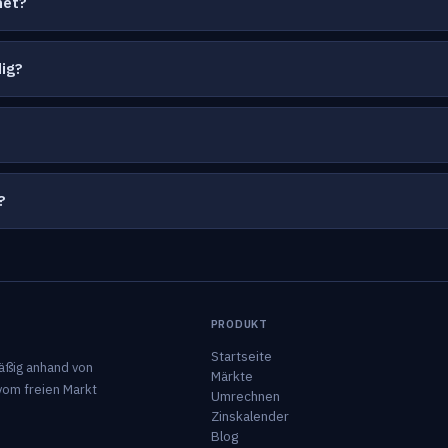
net?
ig?
?
PRODUKT
Startseite
äßig anhand von
Märkte
vom freien Markt
Umrechnen
Zinskalender
Blog