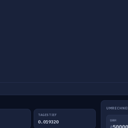
UMRECHNE
TAGESTIEF
UAH
0.019320
₴