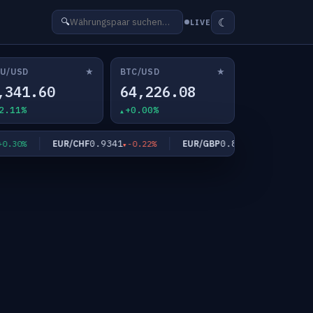
☾
🔍
LIVE
★
★
U/USD
BTC/USD
,341.60
64,226.08
2.11%
+0.00%
0.9341
0.8567
EUR/CHF
EUR/GBP
EU
30%
-0.22%
+0.03%