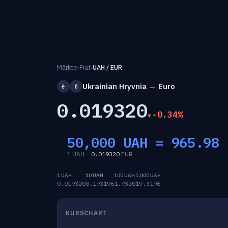
Märkte
›
Fiat
›
UAH / EUR
Ukrainian Hryvnia → Euro
₴
€
0.019320
-0.34%
50,000 UAH =
965.98
1 UAH =
0.019320
EUR
1 UAH
10 UAH
100 UAH
1,000 UAH
0.019320
0.193196
1.9320
19.3196
KURSCHART