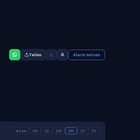
☆
🔔
Teilen
Alarm setzen
● Live
1H
1D
1W
1M
1Y
5Y