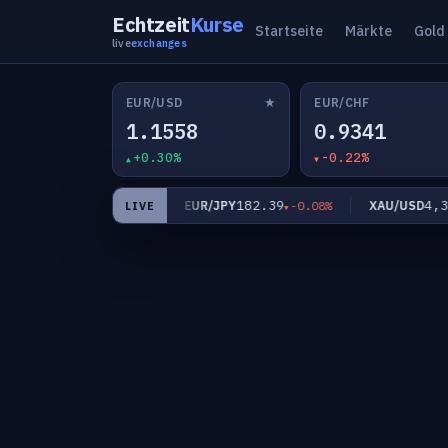
Echtzeit
Kurse
Startseite
Märkte
Gold
live
exchanges
★
EUR/USD
EUR/CHF
1.1558
0.9341
+0.30%
-0.22%
0.8567
182.39
4,341
/GBP
EUR/JPY
XAU/USD
+0.03%
-0.08%
LIVE