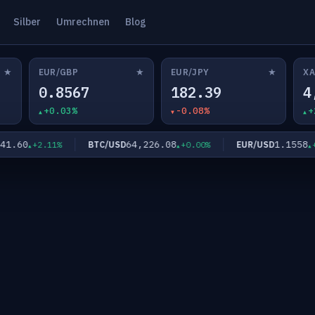
Silber
Umrechnen
Blog
★
★
★
EUR/GBP
EUR/JPY
XA
0.8567
182.39
4
+0.03%
-0.08%
+
.60
64,226.08
1.1558
BTC/USD
EUR/USD
+2.11%
+0.00%
+0.