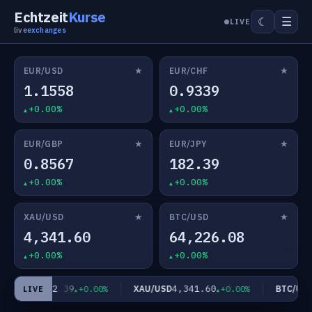
Echtzeit
Kurse
☰
☾
LIVE
live
exchanges
★
★
EUR/USD
EUR/CHF
1.1558
0.9339
+0.00%
+0.00%
★
★
EUR/GBP
EUR/JPY
0.8567
182.39
+0.00%
+0.00%
★
★
XAU/USD
BTC/USD
4,341.60
64,226.08
+0.00%
+0.00%
182.39
4,341.60
6
EUR/JPY
XAU/USD
BTC/USD
+0.00%
+0.00%
LIVE