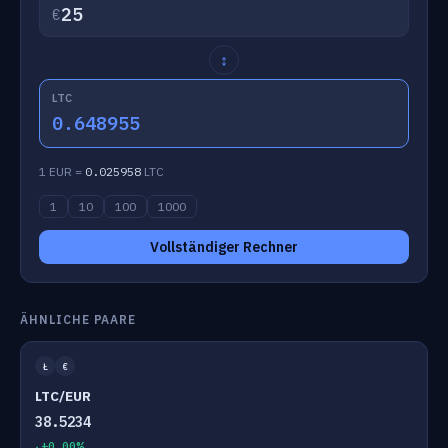
€
↕
LTC
0.648955
1 EUR =
0.025958
LTC
1
10
100
1000
Vollständiger Rechner
ÄHNLICHE PAARE
Ł
€
LTC/EUR
38.5234
+0.00%