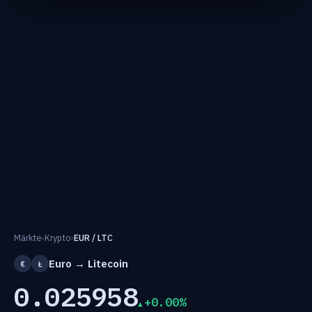
Märkte
›
Krypto
›
EUR / LTC
Euro → Litecoin
€
Ł
0.025958
+0.00%