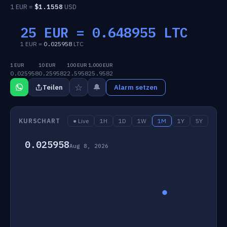
1 EUR =
$
1.1558
USD
25 EUR =
0.648955
LTC
1 EUR =
0.025958
LTC
1 EUR
10 EUR
100 EUR
1,000 EUR
0.025958
0.259582
2.5958
25.9582
☆
🔔
Teilen
Alarm setzen
KURSCHART
● Live
1H
1D
1W
1M
1Y
5Y
0.025958
Aug 8, 2026