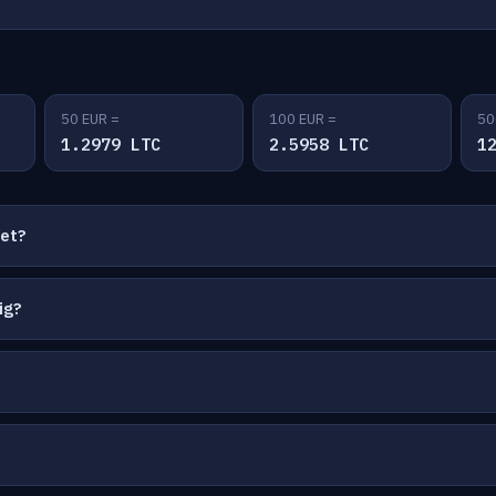
50 EUR =
100 EUR =
50
1.2979 LTC
2.5958 LTC
1
net?
ig?