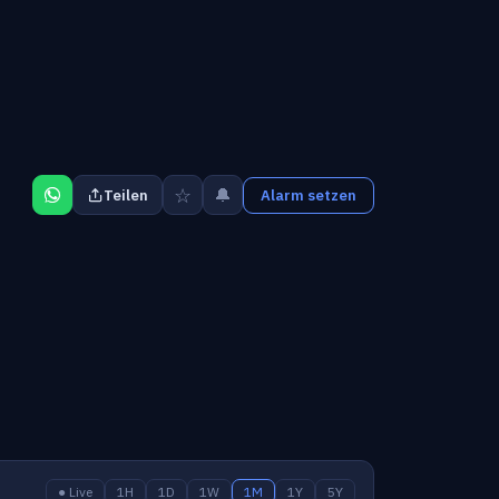
☆
🔔
Teilen
Alarm setzen
● Live
1H
1D
1W
1M
1Y
5Y