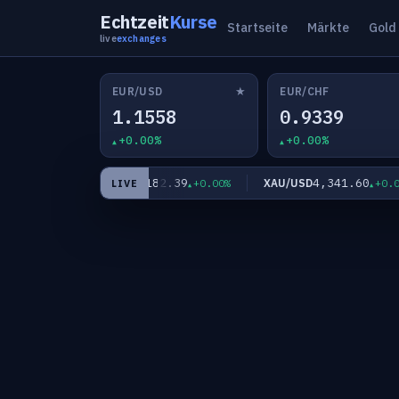
Echtzeit
Kurse
Startseite
Märkte
Gold
live
exchanges
★
EUR/USD
EUR/CHF
1.1558
0.9339
+0.00%
+0.00%
7
182.39
4,341.60
EUR/JPY
XAU/USD
+0.00%
+0.00%
+0.00%
LIVE