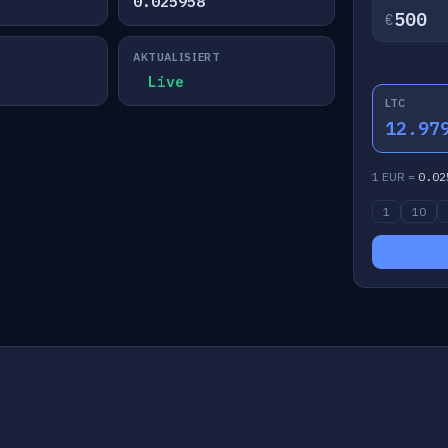
0.025958
€
AKTUALISIERT
Live
LTC
12.97
1 EUR =
0.02
1
10