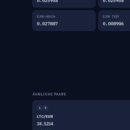
0.025958
0.025958
52W HOCH
52W TIEF
0.027887
0.008906
ÄHNLICHE PAARE
Ł
€
LTC/EUR
38.5234