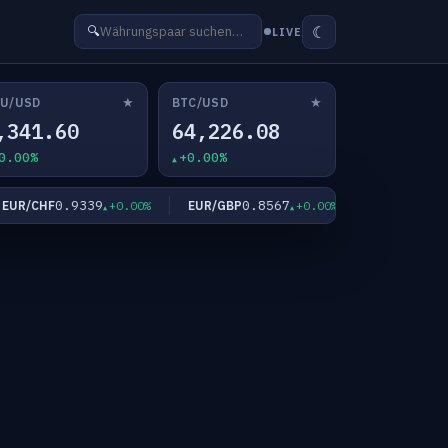
☾
🔍
LIVE
★
★
U/USD
BTC/USD
,341.60
64,226.08
0.00%
+0.00%
0.9339
0.8567
182.3
R/CHF
EUR/GBP
EUR/JPY
+0.00%
+0.00%