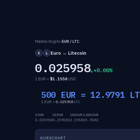
Märkte
›
Krypto
›
EUR / LTC
Euro → Litecoin
€
Ł
0.025958
+0.00%
1 EUR =
$
1.1558
USD
500 EUR =
12.9791
LT
1 EUR =
0.025958
LTC
1 EUR
10 EUR
100 EUR
1,000 EUR
0.025958
0.259582
2.5958
25.9582
KURSCHART