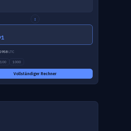
↕
91
5958
LTC
100
1000
Vollständiger Rechner