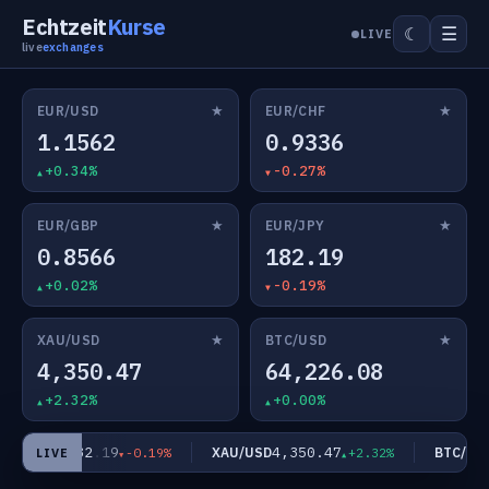
Echtzeit
Kurse
☰
☾
LIVE
live
exchanges
★
★
EUR/USD
EUR/CHF
1.1562
0.9336
+0.34%
-0.27%
★
★
EUR/GBP
EUR/JPY
0.8566
182.19
+0.02%
-0.19%
★
★
XAU/USD
BTC/USD
4,350.47
64,226.08
+2.32%
+0.00%
182.19
4,350.47
EUR/JPY
XAU/USD
BTC/USD
-0.19%
+2.32%
LIVE