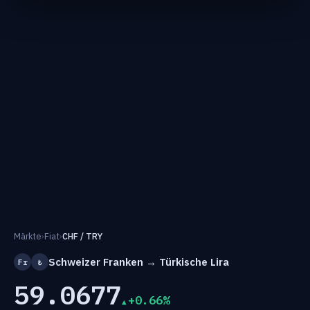
Märkte
›
Fiat
›
CHF / TRY
Schweizer Franken → Türkische Lira
Fr
₺
59.0677
+0.66%