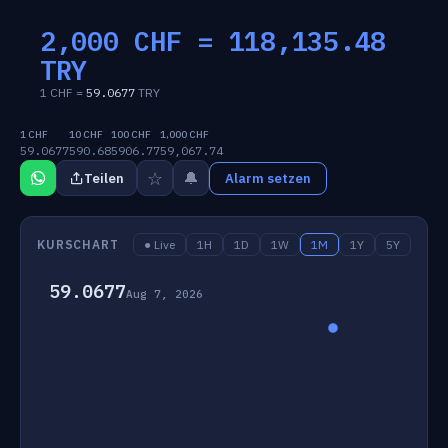
2,000 CHF =
118,135.48
TRY
1 CHF =
59.0677
TRY
1 CHF
10 CHF
100 CHF
1,000 CHF
59.0677
590.68
5906.77
59,067.74
☆
🔔
Teilen
Alarm setzen
KURSCHART
● Live
1H
1D
1W
1M
1Y
5Y
59.0677
Aug 7, 2026