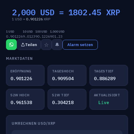
2,000 USD =
1802.45
XRP
1 USD =
0.901226
XRP
1 USD
10 USD
100 USD
1,000 USD
0.901226
9.0123
90.1226
901.23
☆
🔔
Teilen
Alarm setzen
MARKTDATEN
ERÖFFNUNG
TAGESHOCH
TAGESTIEF
0.901226
0.909504
0.886289
52W HOCH
52W TIEF
AKTUALISIERT
0.961538
0.304218
Live
UMRECHNEN USD/XRP