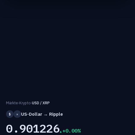
Märkte
›
Krypto
›
USD / XRP
US-Dollar → Ripple
$
✕
0.901226
+0.00%