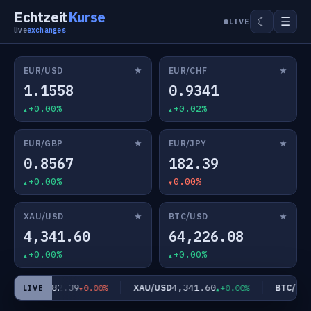
Echtzeit
Kurse
☰
☾
LIVE
live
exchanges
★
★
EUR/USD
EUR/CHF
1.1558
0.9341
+0.00%
+0.02%
★
★
EUR/GBP
EUR/JPY
0.8567
182.39
+0.00%
0.00%
★
★
XAU/USD
BTC/USD
4,341.60
64,226.08
+0.00%
+0.00%
182.39
4,341.60
EUR/JPY
XAU/USD
BTC/USD
0.00%
+0.00%
LIVE