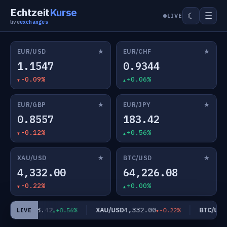
Echtzeit
Kurse
☰
☾
LIVE
live
exchanges
★
★
EUR/USD
EUR/CHF
1.1547
0.9344
-0.09%
+0.06%
★
★
EUR/GBP
EUR/JPY
0.8557
183.42
-0.12%
+0.56%
★
★
XAU/USD
BTC/USD
4,332.00
64,226.08
-0.22%
+0.00%
183.42
4,332.00
6
EUR/JPY
XAU/USD
BTC/USD
+0.56%
-0.22%
LIVE