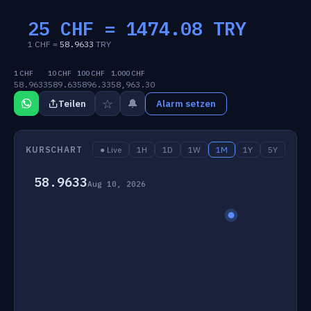
25 CHF =
1474.08
TRY
1 CHF =
58.9633
TRY
1 CHF
10 CHF
100 CHF
1,000 CHF
58.9633
589.63
5896.33
58,963.30
☆
🔔
Teilen
Alarm setzen
KURSCHART
● Live
1H
1D
1W
1M
1Y
5Y
58.9633
Aug 10, 2026