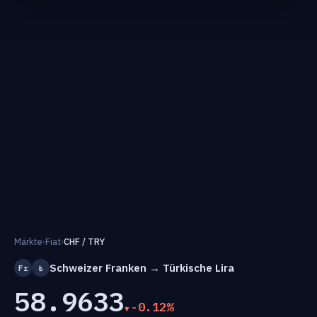
Märkte
›
Fiat
›
CHF / TRY
Schweizer Franken → Türkische Lira
Fr
₺
58.9633
-0.12%