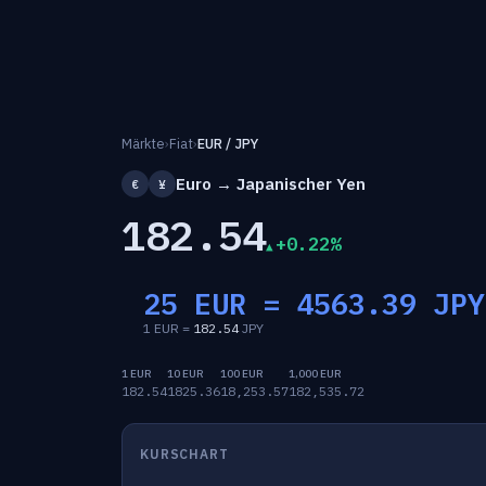
Märkte
›
Fiat
›
EUR / JPY
Euro → Japanischer Yen
€
¥
182.54
+0.22%
25 EUR =
4563.39
JPY
1 EUR =
182.54
JPY
1 EUR
10 EUR
100 EUR
1,000 EUR
182.54
1825.36
18,253.57
182,535.72
KURSCHART