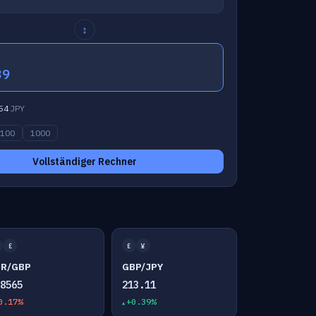
↕
39
54
JPY
100
1000
Vollständiger Rechner
£
£
¥
UR/GBP
GBP/JPY
.8565
213.11
0.17%
+0.39%