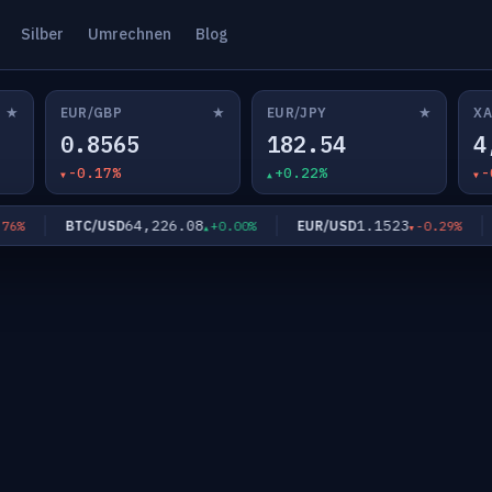
Silber
Umrechnen
Blog
★
★
★
EUR/GBP
EUR/JPY
XA
0.8565
182.54
4
-0.17%
+0.22%
-
64,226.08
1.1523
BTC/USD
EUR/USD
E
%
+0.00%
-0.29%