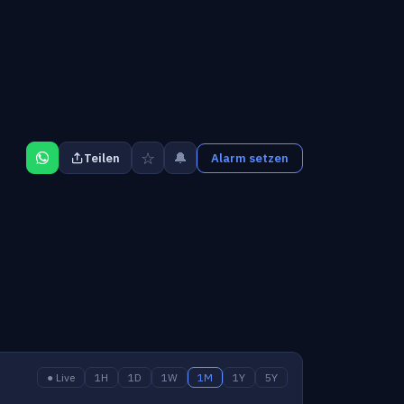
☆
🔔
Teilen
Alarm setzen
● Live
1H
1D
1W
1M
1Y
5Y