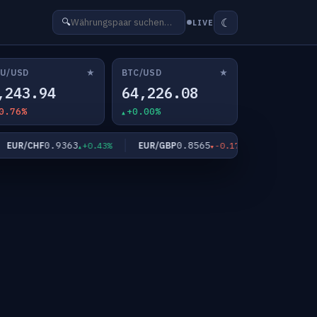
☾
🔍
LIVE
★
★
U/USD
BTC/USD
,243.94
64,226.08
0.76%
+0.00%
0.9363
0.8565
182.
UR/CHF
EUR/GBP
EUR/JPY
+0.43%
-0.17%