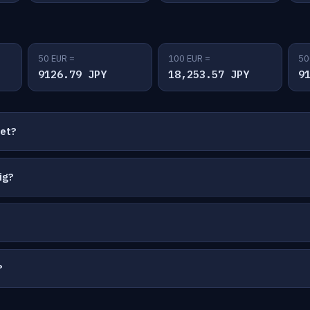
50 EUR =
100 EUR =
50
9126.79 JPY
18,253.57 JPY
9
net?
ig?
?