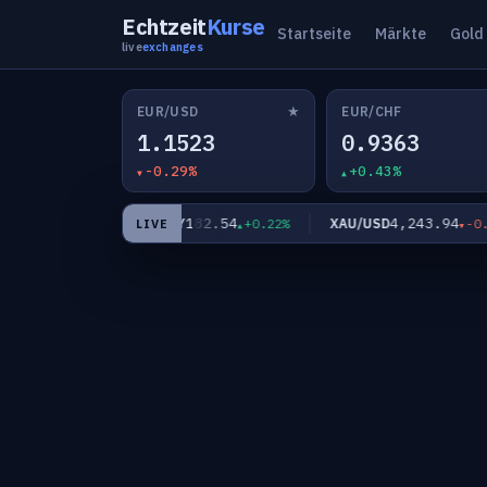
Echtzeit
Kurse
Startseite
Märkte
Gold
live
exchanges
★
EUR/USD
EUR/CHF
1.1523
0.9363
-0.29%
+0.43%
65
182.54
4,243.94
EUR/JPY
XAU/USD
-0.17%
+0.22%
-0.76
LIVE