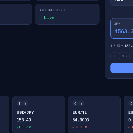
AKTUALISIERT
Live
JPY
4563.
1 EUR =
182.
1
10
$
¥
€
₺
€
USD/JPY
EUR/TL
E
158.40
54.9003
0
+0.51%
-0.13%
-