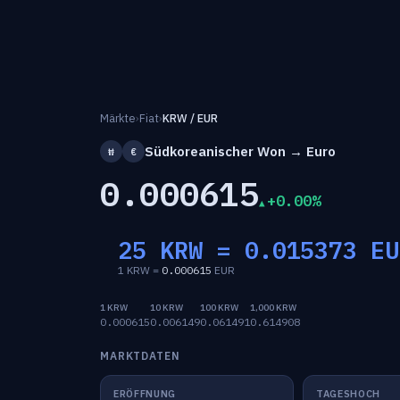
Märkte
›
Fiat
›
KRW / EUR
Südkoreanischer Won → Euro
₩
€
0.000615
+0.00%
25 KRW =
0.015373
EU
1 KRW =
0.000615
EUR
1 KRW
10 KRW
100 KRW
1,000 KRW
0.000615
0.006149
0.061491
0.614908
MARKTDATEN
ERÖFFNUNG
TAGESHOCH