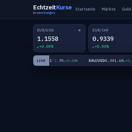
Echtzeit
Kurse
Startseite
Märkte
Gold
live
exchanges
★
EUR/USD
EUR/CHF
1.1558
0.9339
+0.00%
+0.00%
67
182.39
4,341.60
EUR/JPY
XAU/USD
+0.00%
+0.00%
+0.00
LIVE