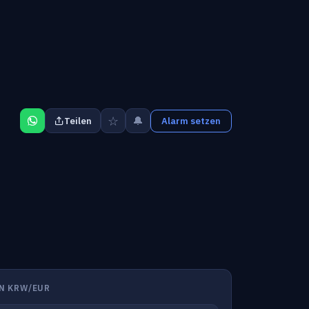
☆
🔔
Teilen
Alarm setzen
N KRW/EUR