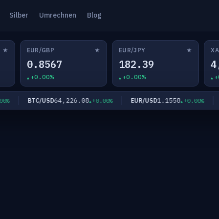
Silber
Umrechnen
Blog
★
★
★
EUR/GBP
EUR/JPY
XA
0.8567
182.39
4
+0.00%
+0.00%
+
64,226.08
1.1558
BTC/USD
EUR/USD
E
%
+0.00%
+0.00%