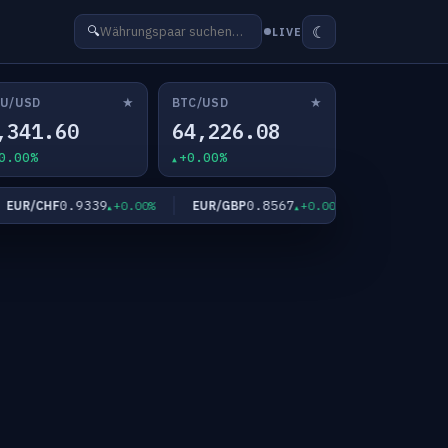
☾
🔍
LIVE
★
★
U/USD
BTC/USD
,341.60
64,226.08
0.00%
+0.00%
0.9339
0.8567
182.
UR/CHF
EUR/GBP
EUR/JPY
+0.00%
+0.00%