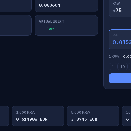
KRW
0.000604
₩
AKTUALISIERT
Live
EUR
0.015
1 KRW =
0.0
1
10
1,000 KRW =
5,000 KRW =
10
0.614908 EUR
3.0745 EUR
6