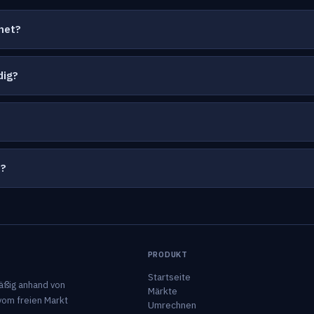
net?
dig?
?
t?
PRODUKT
Startseite
äßig anhand von
Märkte
vom freien Markt
Umrechnen