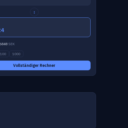
↕
24
6848
SEK
100
1000
Vollständiger Rechner