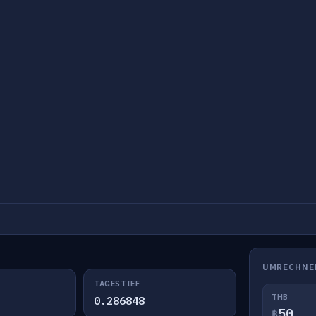
UMRECHNE
TAGESTIEF
THB
0.286848
฿