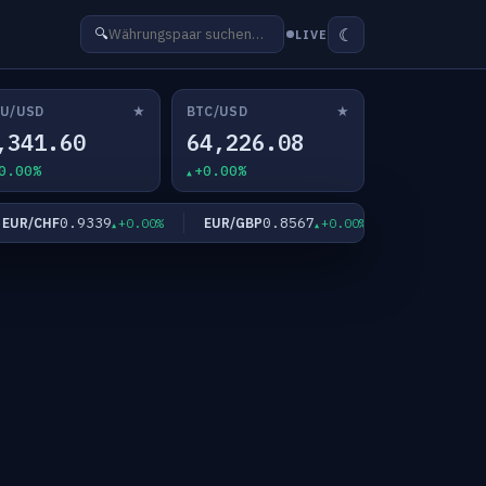
☾
🔍
LIVE
★
★
U/USD
BTC/USD
,341.60
64,226.08
0.00%
+0.00%
0.9339
0.8567
182.3
R/CHF
EUR/GBP
EUR/JPY
+0.00%
+0.00%