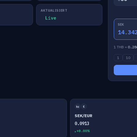
AKTUALISIERT
Live
SEK
14.34
1 THB =
0.28
1
10
kr
€
SEK/EUR
0.0913
+0.00%