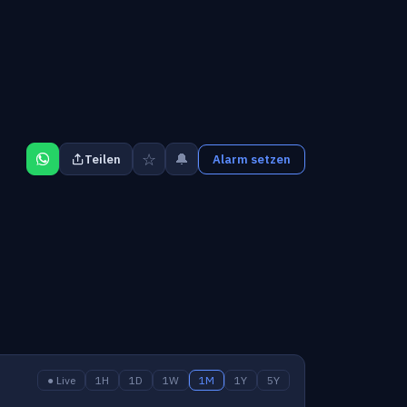
☆
🔔
Teilen
Alarm setzen
● Live
1H
1D
1W
1M
1Y
5Y