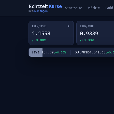
Echtzeit
Kurse
Startseite
Märkte
Gold
live
exchanges
★
EUR/USD
EUR/CHF
1.1558
0.9339
+0.00%
+0.00%
7
182.39
4,341.60
EUR/JPY
XAU/USD
+0.00%
+0.00%
+0.00%
LIVE