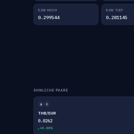
52W HOCH
52W TIEF
0.299544
0.281145
ÄHNLICHE PAARE
฿
€
THB/EUR
0.0262
+0.00%