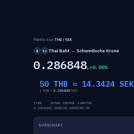
Märkte
›
Fiat
›
THB / SEK
Thai Baht → Schwedische Krone
฿
kr
0.286848
+0.00%
50 THB =
14.3424
SEK
1 THB =
0.286848
SEK
1 THB
10 THB
100 THB
1,000 THB
0.286848
2.8685
28.6848
286.85
KURSCHART