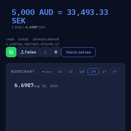
5,000 AUD =
33,493.33
SEK
1 AUD =
6.6987
SEK
1 AUD
10 AUD
100 AUD
1,000 AUD
6.6987
66.9867
669.87
6698.67
☆
🔔
Teilen
Alarm setzen
KURSCHART
● Live
1H
1D
1W
1M
1Y
5Y
6.6987
Aug 10, 2026