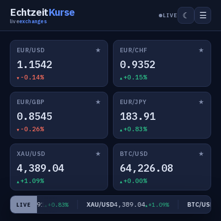
Echtzeit
Kurse
☰
☾
LIVE
live
exchanges
★
★
EUR/USD
EUR/CHF
1.1542
0.9352
-0.14%
+0.15%
★
★
EUR/GBP
EUR/JPY
0.8545
183.91
-0.26%
+0.83%
★
★
XAU/USD
BTC/USD
4,389.04
64,226.08
+1.09%
+0.00%
183.91
4,389.04
64,
R/JPY
XAU/USD
BTC/USD
+0.83%
+1.09%
LIVE