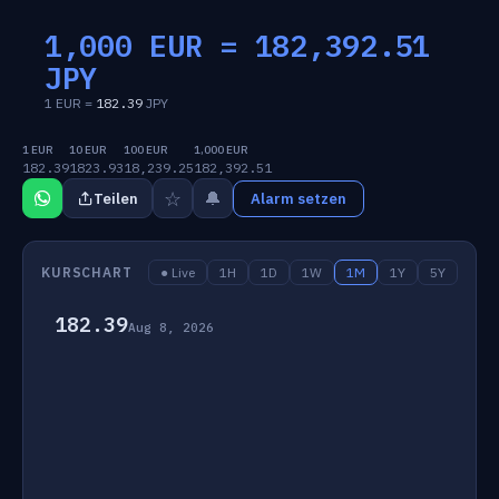
1,000 EUR =
182,392.51
JPY
1 EUR =
182.39
JPY
1 EUR
10 EUR
100 EUR
1,000 EUR
182.39
1823.93
18,239.25
182,392.51
☆
🔔
Teilen
Alarm setzen
KURSCHART
● Live
1H
1D
1W
1M
1Y
5Y
182.39
Aug 8, 2026