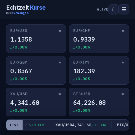
Echtzeit
Kurse
☰
☾
LIVE
live
exchanges
★
★
EUR/USD
EUR/CHF
1.1558
0.9339
+0.00%
+0.00%
★
★
EUR/GBP
EUR/JPY
0.8567
182.39
+0.00%
+0.00%
★
★
XAU/USD
BTC/USD
4,341.60
64,226.08
+0.00%
+0.00%
182.39
4,341.60
64
UR/JPY
XAU/USD
BTC/USD
+0.00%
+0.00%
LIVE