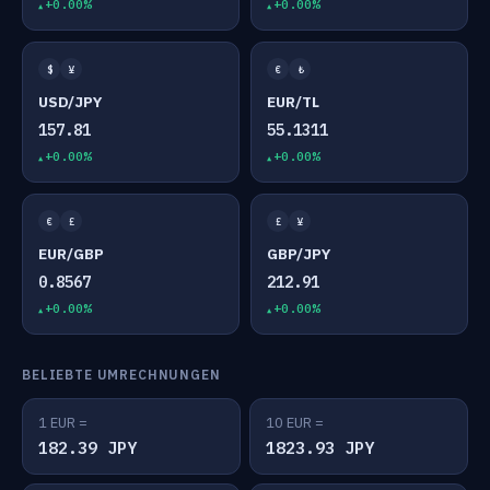
+0.00%
+0.00%
$
¥
€
₺
USD/JPY
EUR/TL
157.81
55.1311
+0.00%
+0.00%
€
£
£
¥
EUR/GBP
GBP/JPY
0.8567
212.91
+0.00%
+0.00%
BELIEBTE UMRECHNUNGEN
1 EUR =
10 EUR =
182.39 JPY
1823.93 JPY