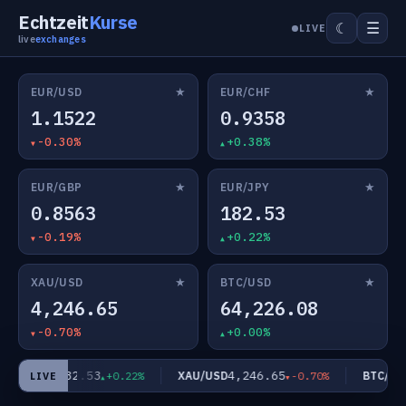
Echtzeit
Kurse
☰
☾
LIVE
live
exchanges
★
★
EUR/USD
EUR/CHF
1.1522
0.9358
-0.30%
+0.38%
★
★
EUR/GBP
EUR/JPY
0.8563
182.53
-0.19%
+0.22%
★
★
XAU/USD
BTC/USD
4,246.65
64,226.08
-0.70%
+0.00%
182.53
4,246.65
EUR/JPY
XAU/USD
BTC/USD
+0.22%
-0.70%
LIVE