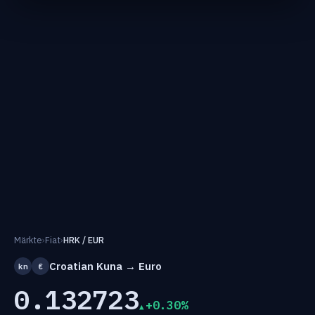
Märkte
›
Fiat
›
HRK / EUR
Croatian Kuna → Euro
kn
€
0.132723
+0.30%