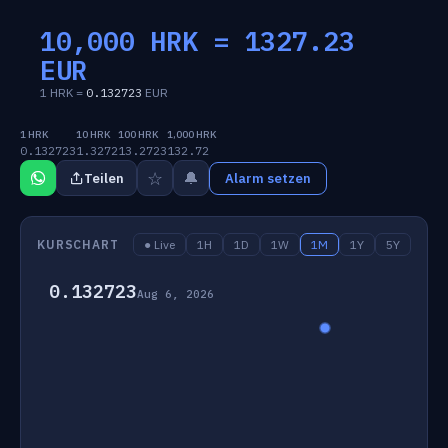
10,000 HRK =
1327.23
EUR
1 HRK =
0.132723
EUR
1 HRK
10 HRK
100 HRK
1,000 HRK
0.132723
1.3272
13.2723
132.72
☆
🔔
Teilen
Alarm setzen
KURSCHART
● Live
1H
1D
1W
1M
1Y
5Y
0.132723
Aug 6, 2026