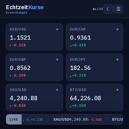
Echtzeit
Kurse
☰
☾
LIVE
live
exchanges
★
★
EUR/USD
EUR/CHF
1.1521
0.9361
-0.31%
+0.41%
★
★
EUR/GBP
EUR/JPY
0.8562
182.56
-0.20%
+0.23%
★
★
XAU/USD
BTC/USD
4,240.88
64,226.08
-0.84%
+0.00%
182.56
4,240.88
6
UR/JPY
XAU/USD
BTC/USD
+0.23%
-0.84%
LIVE