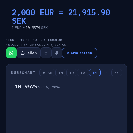
2,000 EUR =
21,915.90
SEK
1 EUR =
10.9579
SEK
1 EUR
10 EUR
100 EUR
1,000 EUR
10.9579
109.58
1095.79
10,957.95
☆
🔔
Teilen
Alarm setzen
KURSCHART
● Live
1H
1D
1W
1M
1Y
5Y
10.9579
Aug 6, 2026