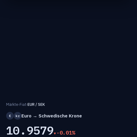
Märkte
›
Fiat
›
EUR / SEK
Euro → Schwedische Krone
€
kr
10.9579
-0.01%