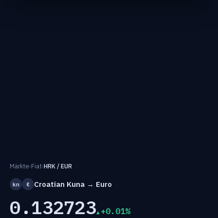
Märkte
›
Fiat
›
HRK / EUR
Croatian Kuna → Euro
kn
€
0.132723
+0.01%