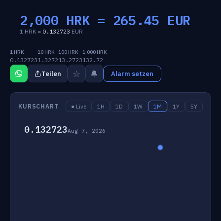
2,000 HRK =
265.45
EUR
1 HRK =
0.132723
EUR
1 HRK
10 HRK
100 HRK
1,000 HRK
0.132723
1.3272
13.2723
132.72
☆
🔔
Teilen
Alarm setzen
KURSCHART
● Live
1H
1D
1W
1M
1Y
5Y
0.132723
Aug 7, 2026