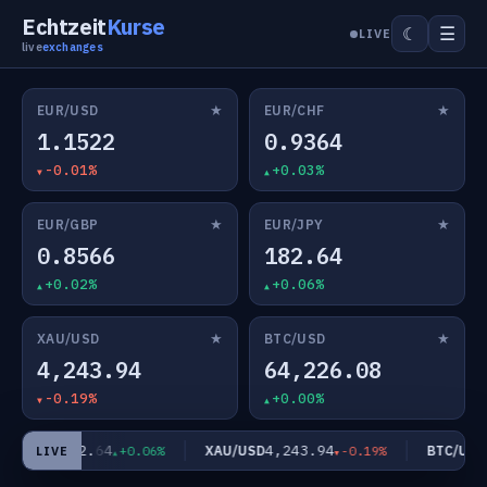
Echtzeit
Kurse
☰
☾
LIVE
live
exchanges
★
★
EUR/USD
EUR/CHF
1.1522
0.9364
-0.01%
+0.03%
★
★
EUR/GBP
EUR/JPY
0.8566
182.64
+0.02%
+0.06%
★
★
XAU/USD
BTC/USD
4,243.94
64,226.08
-0.19%
+0.00%
182.64
4,243.94
6
EUR/JPY
XAU/USD
BTC/USD
+0.06%
-0.19%
LIVE