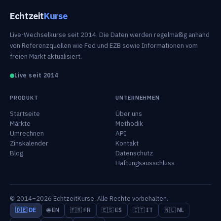
Echtzeit
Kurse
Live-Wechselkurse seit 2014. Die Daten werden regelmäßig anhand
von Referenzquellen wie Fed und EZB sowie Informationen vom
freien Markt aktualisiert.
Live seit 2014
PRODUKT
UNTERNEHMEN
Startseite
Über uns
Märkte
Methodik
Umrechnen
API
Zinskalender
Kontakt
Blog
Datenschutz
Haftungsausschluss
© 2014–2026 EchtzeitKurse. Alle Rechte vorbehalten.
🇩🇪 DE
🌐 EN
🇫🇷 FR
🇪🇸 ES
🇮🇹 IT
🇳🇱 NL