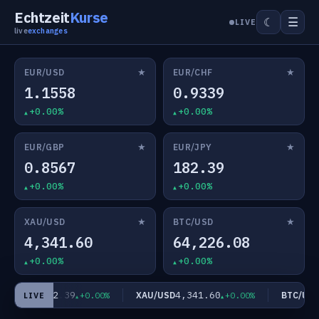
Echtzeit
Kurse
☰
☾
LIVE
live
exchanges
★
★
EUR/USD
EUR/CHF
1.1558
0.9339
+0.00%
+0.00%
★
★
EUR/GBP
EUR/JPY
0.8567
182.39
+0.00%
+0.00%
★
★
XAU/USD
BTC/USD
4,341.60
64,226.08
+0.00%
+0.00%
182.39
4,341.60
6
EUR/JPY
XAU/USD
BTC/USD
+0.00%
+0.00%
LIVE