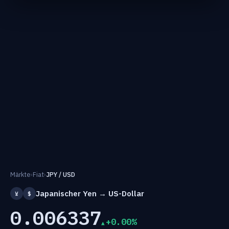
Märkte
›
Fiat
›
JPY / USD
Japanischer Yen → US-Dollar
¥
$
0.006337
+0.00%