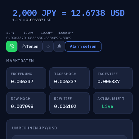
2,000 JPY =
12.6738
USD
1 JPY =
0.006337
USD
1 JPY
10 JPY
100 JPY
1,000 JPY
0.006337
0.063369
0.633689
6.3369
☆
🔔
Teilen
Alarm setzen
MARKTDATEN
ERÖFFNUNG
TAGESHOCH
TAGESTIEF
0.006337
0.006337
0.006337
52W HOCH
52W TIEF
AKTUALISIERT
0.007098
0.006102
Live
UMRECHNEN JPY/USD