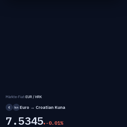
Märkte
›
Fiat
›
EUR / HRK
Euro → Croatian Kuna
€
kn
7.5345
-0.01%