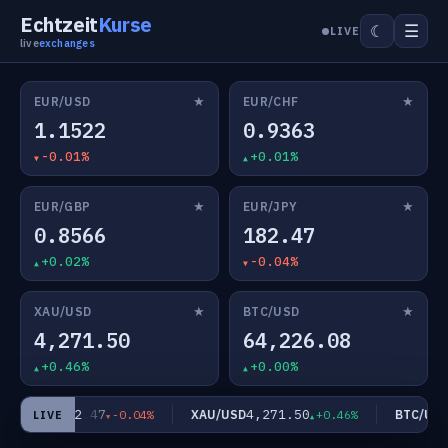
Echtzeit
Kurse
☰
☾
LIVE
live
exchanges
★
★
EUR/USD
EUR/CHF
1.1522
0.9363
-0.01%
+0.01%
★
★
EUR/GBP
EUR/JPY
0.8566
182.47
+0.02%
-0.04%
★
★
XAU/USD
BTC/USD
4,271.50
64,226.08
+0.46%
+0.00%
182.47
4,271.50
6
EUR/JPY
XAU/USD
BTC/USD
-0.04%
+0.46%
LIVE