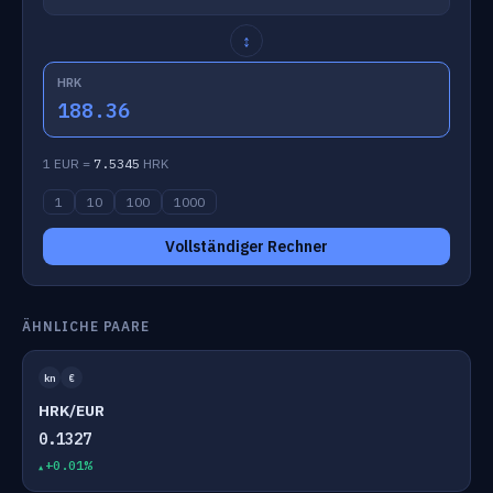
↕
HRK
188.36
1 EUR =
7.5345
HRK
1
10
100
1000
Vollständiger Rechner
ÄHNLICHE PAARE
kn
€
HRK/EUR
0.1327
+0.01%