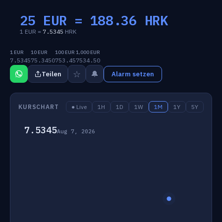
25 EUR =
188.36
HRK
1 EUR =
7.5345
HRK
1 EUR
10 EUR
100 EUR
1,000 EUR
7.5345
75.3450
753.45
7534.50
☆
🔔
Teilen
Alarm setzen
KURSCHART
● Live
1H
1D
1W
1M
1Y
5Y
7.5345
Aug 7, 2026