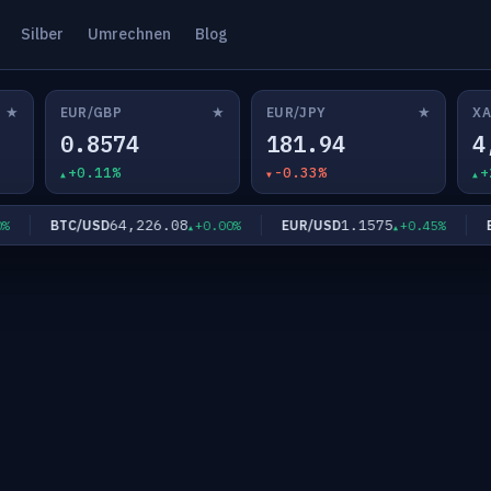
Silber
Umrechnen
Blog
★
★
★
EUR/GBP
EUR/JPY
XA
0.8574
181.94
4
+0.11%
-0.33%
+
64,226.08
1.1575
BTC/USD
EUR/USD
EUR
+0.00%
+0.45%