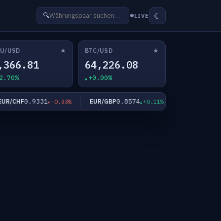
☾
🔍
LIVE
★
★
U/USD
BTC/USD
,366.81
64,226.08
2.70%
+0.00%
0.9331
0.8574
181.94
/CHF
EUR/GBP
EUR/JPY
-0.33%
+0.11%