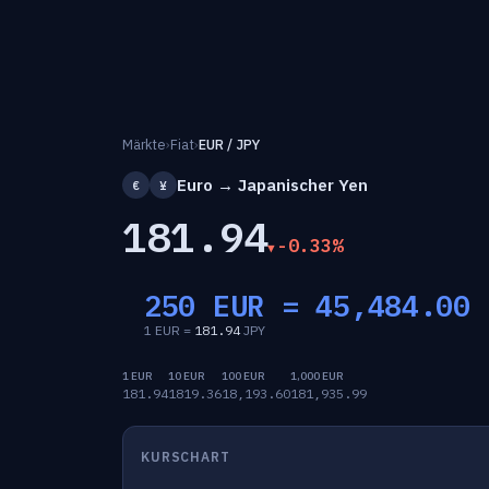
Märkte
›
Fiat
›
EUR / JPY
Euro → Japanischer Yen
€
¥
181.94
-0.33%
250 EUR =
45,484.00
1 EUR =
181.94
JPY
1 EUR
10 EUR
100 EUR
1,000 EUR
181.94
1819.36
18,193.60
181,935.99
KURSCHART