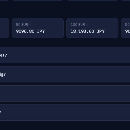
50 EUR =
100 EUR =
50
9096.80 JPY
18,193.60 JPY
9
net?
ig?
?