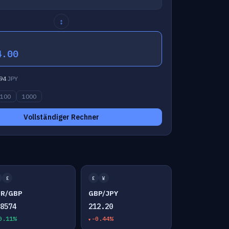
↕
4.00
94
JPY
100
1000
Vollständiger Rechner
£
£
¥
UR/GBP
GBP/JPY
.8574
212.20
0.11%
-0.44%