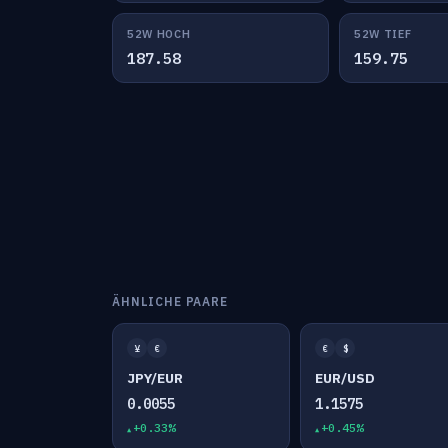
52W HOCH
52W TIEF
187.58
159.75
ÄHNLICHE PAARE
¥
€
€
$
JPY/EUR
EUR/USD
0.0055
1.1575
+0.33%
+0.45%