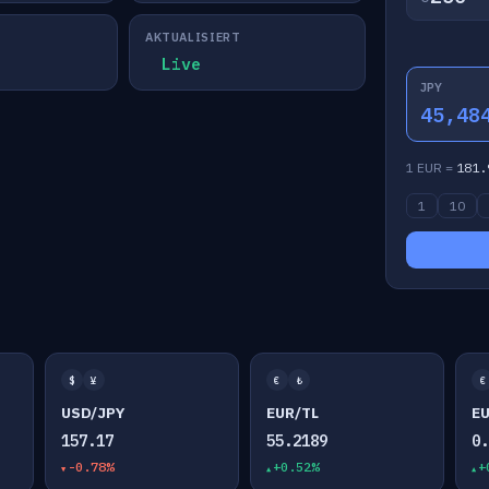
AKTUALISIERT
Live
JPY
45,48
1 EUR =
181.
1
10
$
¥
€
₺
€
USD/JPY
EUR/TL
E
157.17
55.2189
0
-0.78%
+0.52%
+