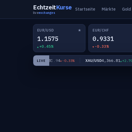
Echtzeit
Kurse
Startseite
Märkte
Gold
live
exchanges
★
EUR/USD
EUR/CHF
1.1575
0.9331
+0.45%
-0.33%
181.94
4,366.81
EUR/JPY
XAU/USD
+0.11%
-0.33%
+2.70%
LIVE