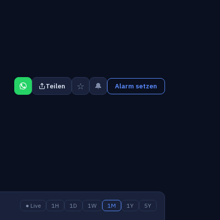
☆
🔔
Teilen
Alarm setzen
● Live
1H
1D
1W
1M
1Y
5Y