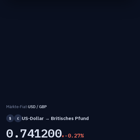
Märkte
›
Fiat
›
USD / GBP
US-Dollar → Britisches Pfund
$
£
0.741200
-0.27%