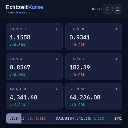
Echtzeit
Kurse
☰
☾
LIVE
live
exchanges
★
★
EUR/USD
EUR/CHF
1.1558
0.9341
+0.30%
-0.22%
★
★
EUR/GBP
EUR/JPY
0.8567
182.39
+0.03%
-0.08%
★
★
XAU/USD
BTC/USD
4,341.60
64,226.08
+2.11%
+0.00%
182.39
4,341.60
EUR/JPY
XAU/USD
BTC/USD
-0.08%
+2.11%
LIVE