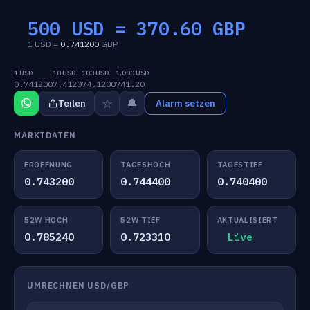
500 USD =
370.60
GBP
1 USD =
0.741200
GBP
1 USD
10 USD
100 USD
1,000 USD
0.741200
7.4120
74.1200
741.20
☆
🔔
Teilen
Alarm setzen
MARKTDATEN
ERÖFFNUNG
TAGESHOCH
TAGESTIEF
0.743200
0.744400
0.740400
52W HOCH
52W TIEF
AKTUALISIERT
0.785240
0.723310
Live
UMRECHNEN USD/GBP