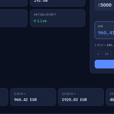
192.08
₿
AKTUALISIERT
Live
EUR
960,4
1 BCH =
192.
1
10
5 BCH =
10 BCH =
25
960.42 EUR
1920.83 EUR
4