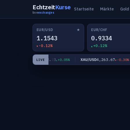
Echtzeit
Kurse
Startseite
Märkte
Gold
live
exchanges
★
EUR/USD
EUR/CHF
1.1543
0.9334
-0.12%
+0.12%
182.23
4,263.67
EUR/JPY
XAU/USD
0.05%
+0.05%
-0.30%
LIVE