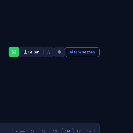
☆
🔔
Teilen
Alarm setzen
● Live
1H
1D
1W
1M
1Y
5Y