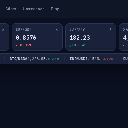
Silber
Umrechnen
Blog
★
★
★
EUR/GBP
EUR/JPY
XA
0.8576
182.23
4
-0.05%
+0.05%
-
64,226.08
1.1543
BTC/USD
EUR/USD
EUR/
+0.00%
-0.12%