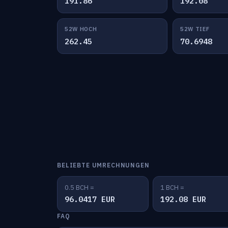
191.86
192.08
52W HOCH
52W TIEF
262.45
70.6948
BELIEBTE UMRECHNUNGEN
0.5 BCH =
1 BCH =
96.0417 EUR
192.08 EUR
FAQ