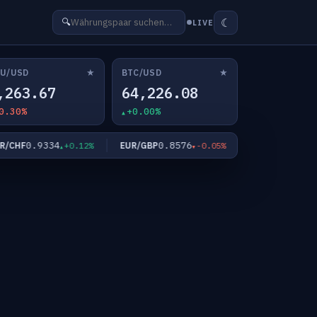
☾
🔍
LIVE
★
★
U/USD
BTC/USD
,263.67
64,226.08
0.30%
+0.00%
0.9334
0.8576
182.23
CHF
EUR/GBP
EUR/JPY
+0.12%
-0.05%