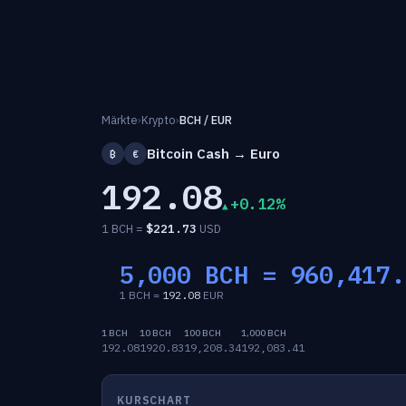
Märkte
›
Krypto
›
BCH / EUR
Bitcoin Cash → Euro
₿
€
192.08
+0.12%
1 BCH =
$
221.73
USD
5,000 BCH =
960,417.
1 BCH =
192.08
EUR
1 BCH
10 BCH
100 BCH
1,000 BCH
192.08
1920.83
19,208.34
192,083.41
KURSCHART