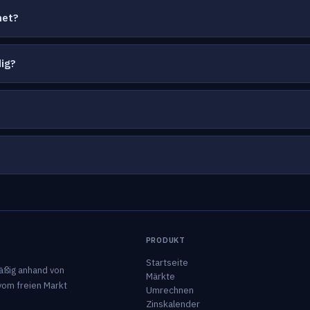
net?
ig?
PRODUKT
Startseite
äßig anhand von
Märkte
vom freien Markt
Umrechnen
Zinskalender