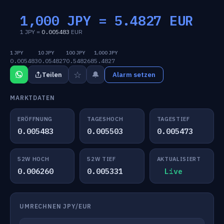
1,000 JPY =
5.4827
EUR
1 JPY =
0.005483
EUR
1 JPY
10 JPY
100 JPY
1,000 JPY
0.005483
0.054827
0.548268
5.4827
☆
🔔
Teilen
Alarm setzen
MARKTDATEN
ERÖFFNUNG
TAGESHOCH
TAGESTIEF
0.005483
0.005503
0.005473
52W HOCH
52W TIEF
AKTUALISIERT
0.006260
0.005331
Live
UMRECHNEN JPY/EUR