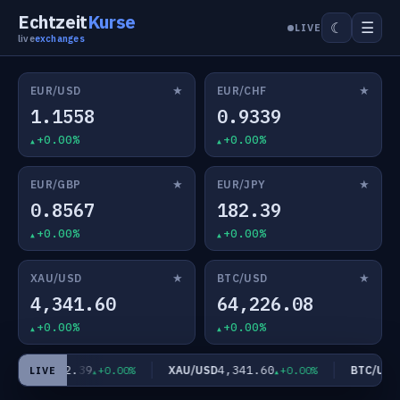
Echtzeit
Kurse
☰
☾
LIVE
live
exchanges
★
★
EUR/USD
EUR/CHF
1.1558
0.9339
+0.00%
+0.00%
★
★
EUR/GBP
EUR/JPY
0.8567
182.39
+0.00%
+0.00%
★
★
XAU/USD
BTC/USD
4,341.60
64,226.08
+0.00%
+0.00%
182.39
4,341.60
6
EUR/JPY
XAU/USD
BTC/USD
+0.00%
+0.00%
LIVE