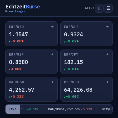
Echtzeit
Kurse
☰
☾
LIVE
live
exchanges
★
★
EUR/USD
EUR/CHF
1.1547
0.9324
-0.08%
+0.02%
★
★
EUR/GBP
EUR/JPY
0.8580
182.15
0.00%
+0.01%
★
★
XAU/USD
BTC/USD
4,262.57
64,226.08
-0.33%
+0.00%
182.15
4,262.57
64
UR/JPY
XAU/USD
BTC/USD
+0.01%
-0.33%
LIVE