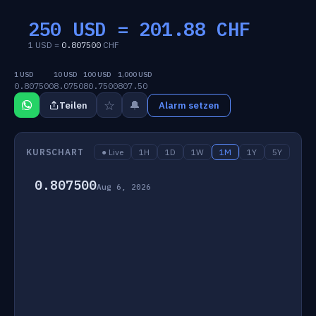
250 USD =
201.88
CHF
1 USD =
0.807500
CHF
1 USD
10 USD
100 USD
1,000 USD
0.807500
8.0750
80.7500
807.50
☆
🔔
Teilen
Alarm setzen
KURSCHART
● Live
1H
1D
1W
1M
1Y
5Y
0.807500
Aug 6, 2026