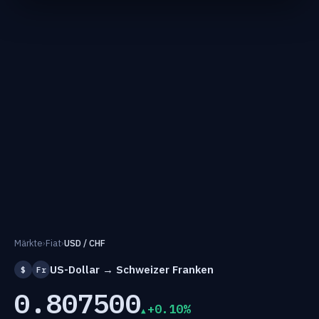
Märkte
›
Fiat
›
USD / CHF
US-Dollar → Schweizer Franken
$
Fr
0.807500
+0.10%