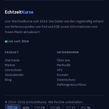
Echtzeit
Kurse
Live-Wechselkurse seit 2014. Die Daten werden regelmäßig anhand
von Referenzquellen wie Fed und EZB sowie Informationen vom
freien Markt aktualisiert.
Live seit 2014
PRODUKT
UNTERNEHMEN
Startseite
Über uns
Märkte
Methodik
Umrechnen
API
Zinskalender
Kontakt
Blog
Datenschutz
Haftungsausschluss
© 2014–2026 EchtzeitKurse. Alle Rechte vorbehalten.
🇩🇪 DE
🌐 EN
🇫🇷 FR
🇪🇸 ES
🇮🇹 IT
🇳🇱 NL