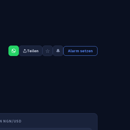
☆
🔔
Teilen
Alarm setzen
N NGN/USD