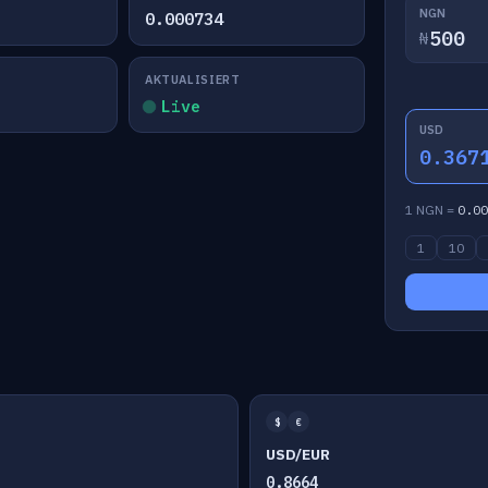
NGN
0.000734
₦
AKTUALISIERT
Live
USD
0.367
1 NGN =
0.00
1
10
$
€
USD/EUR
0.8664