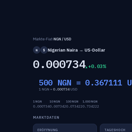
Märkte
›
Fiat
›
NGN / USD
Nigerian Naira → US-Dollar
₦
$
0.000734
+0.03%
500 NGN =
0.367111
U
1 NGN =
0.000734
USD
1 NGN
10 NGN
100 NGN
1,000 NGN
0.000734
0.007342
0.073422
0.734222
MARKTDATEN
ERÖFFNUNG
TAGESHOCH