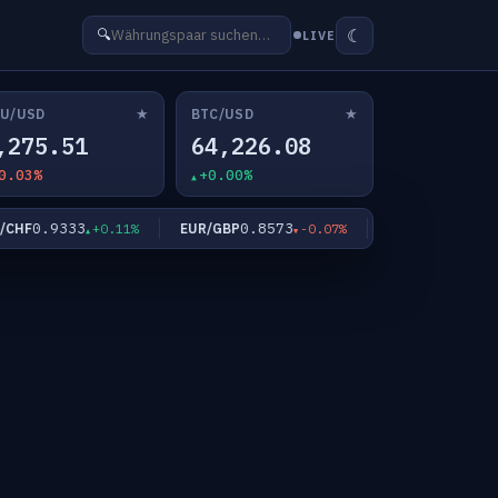
☾
🔍
LIVE
★
★
U/USD
BTC/USD
,275.51
64,226.08
0.03%
+0.00%
0.9333
0.8573
182.15
HF
EUR/GBP
EUR/JPY
+0.11%
-0.07%
+