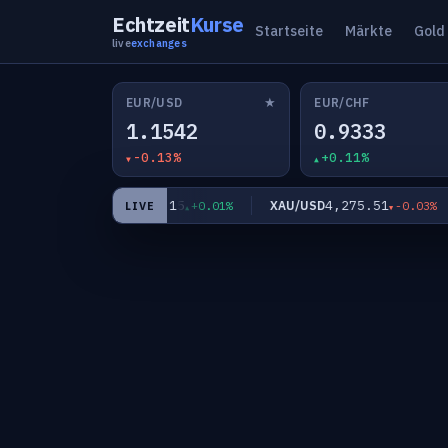
Echtzeit
Kurse
Startseite
Märkte
Gold
live
exchanges
★
EUR/USD
EUR/CHF
1.1542
0.9333
-0.13%
+0.11%
182.15
4,275.51
EUR/JPY
XAU/USD
0.07%
+0.01%
-0.03%
LIVE