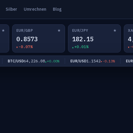
Silber
Umrechnen
Blog
★
★
★
EUR/GBP
EUR/JPY
XA
0.8573
182.15
4
-0.07%
+0.01%
-
64,226.08
1.1542
BTC/USD
EUR/USD
EUR/C
+0.00%
-0.13%