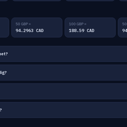
50 GBP =
100 GBP =
50
94.2963 CAD
188.59 CAD
9
net?
dig?
?