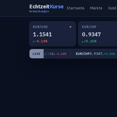
Echtzeit
Kurse
Startseite
Märkte
Gold
live
exchanges
★
EUR/USD
EUR/CHF
1.1541
0.9347
-0.14%
+0.26%
1.1541
0.9347
EUR/USD
EUR/CHF
-0.14%
+0.26%
LIVE