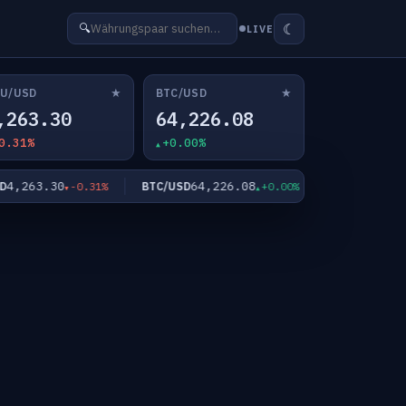
☾
🔍
LIVE
★
★
U/USD
BTC/USD
,263.30
64,226.08
0.31%
+0.00%
,263.30
64,226.08
1.1541
BTC/USD
EUR/USD
-0.31%
+0.00%