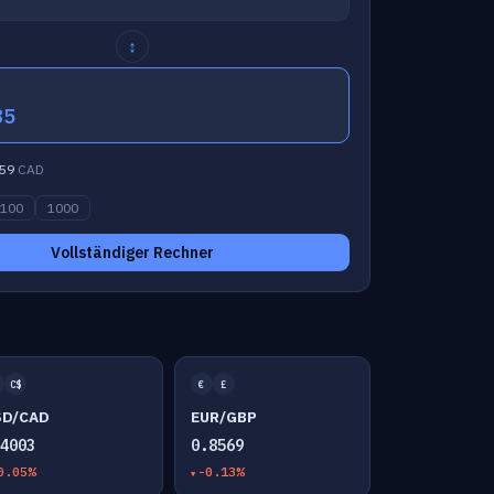
↕
85
59
CAD
100
1000
Vollständiger Rechner
C$
€
£
SD/CAD
EUR/GBP
.4003
0.8569
0.05%
-0.13%