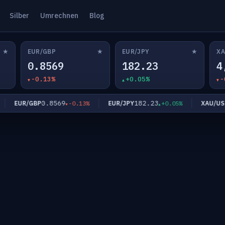
Silber
Umrechnen
Blog
★
★
★
EUR/GBP
EUR/JPY
XA
0.8569
182.23
4
-0.13%
+0.05%
-
0.8569
182.23
4
EUR/GBP
EUR/JPY
XAU/USD
-0.13%
+0.05%