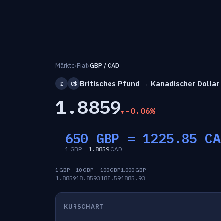
Märkte
›
Fiat
›
GBP / CAD
Britisches Pfund → Kanadischer Dollar
£
C$
1.8859
-0.06%
650 GBP =
1225.85
CA
1 GBP =
1.8859
CAD
1 GBP
10 GBP
100 GBP
1,000 GBP
1.8859
18.8593
188.59
1885.93
KURSCHART