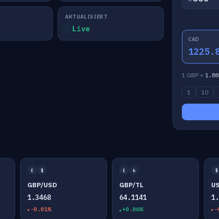
AKTUALISIERT
Live
CAD
1225.
1 GBP =
1.88
1
10
£
$
£
₺
$
GBP/USD
GBP/TL
U
1.3468
64.1141
1
-0.01%
+0.06%
-