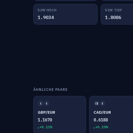
52W HOCH
52W TIEF
1.9034
1.8086
ÄHNLICHE PAARE
£
€
C$
€
GBP/EUR
CAD/EUR
1.1670
0.6188
+0.13%
+0.19%