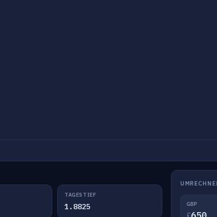
UMRECHNE
TAGESTIEF
GBP
1.8825
£