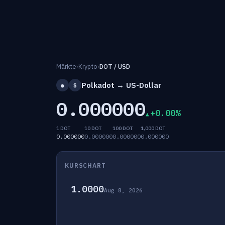
Märkte
›
Krypto
›
DOT / USD
Polkadot → US-Dollar
●
$
0.000000
+0.00%
1 DOT
10 DOT
100 DOT
1,000 DOT
0.000000
0.000000
0.000000
0.000000
KURSCHART
1.0000
Aug 8, 2026