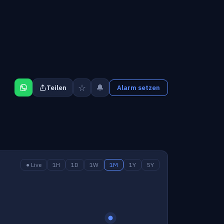
☆
🔔
Teilen
Alarm setzen
● Live
1H
1D
1W
1M
1Y
5Y