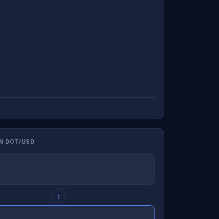
N DOT/USD
↕