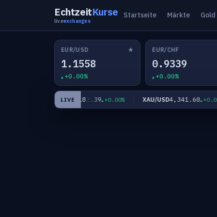
Echtzeit
Kurse
Startseite
Märkte
Gold
live
exchanges
★
EUR/USD
EUR/CHF
1.1558
0.9339
+0.00%
+0.00%
7
182.39
4,341.60
EUR/JPY
XAU/USD
+0.00%
+0.00%
+0.00%
LIVE