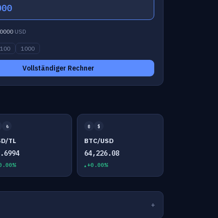
000
0000
USD
100
1000
Vollständiger Rechner
₺
₿
$
SD/TL
BTC/USD
7.6994
64,226.08
0.00%
+0.00%