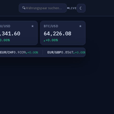
☾
🔍
LIVE
★
★
U/USD
BTC/USD
,341.60
64,226.08
0.00%
+0.00%
0.9339
0.8567
182.3
R/CHF
EUR/GBP
EUR/JPY
+0.00%
+0.00%