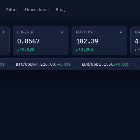
Silber
Umrechnen
Blog
★
★
★
EUR/GBP
EUR/JPY
XA
0.8567
182.39
4
+0.00%
+0.00%
+
64,226.08
1.1558
BTC/USD
EUR/USD
EU
+0.00%
+0.00%