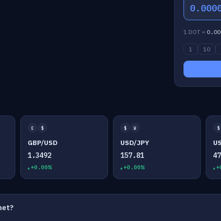
0.000
1 DOT =
0.00
1
10
£
$
$
¥
$
GBP/USD
USD/JPY
U
1.3492
157.81
4
+0.00%
+0.00%
+
net?