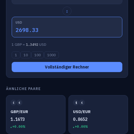
↕
USD
2698.33
1 GBP =
1.3492
USD
1
10
100
1000
Vollständiger Rechner
ÄHNLICHE PAARE
£
€
$
€
GBP/EUR
USD/EUR
1.1673
0.8652
+0.00%
+0.00%