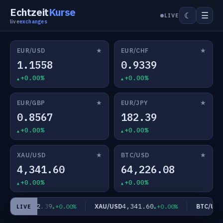
Echtzeit
Kurse
☰
☾
LIVE
live
exchanges
★
★
EUR/USD
EUR/CHF
1.1558
0.9339
+0.00%
+0.00%
★
★
EUR/GBP
EUR/JPY
0.8567
182.39
+0.00%
+0.00%
★
★
XAU/USD
BTC/USD
4,341.60
64,226.08
+0.00%
+0.00%
182.39
4,341.60
6
EUR/JPY
XAU/USD
BTC/USD
+0.00%
+0.00%
LIVE