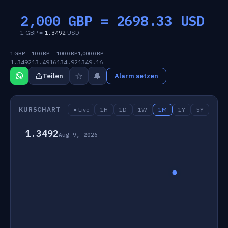
2,000 GBP =
2698.33
USD
1 GBP =
1.3492
USD
1 GBP
10 GBP
100 GBP
1,000 GBP
1.3492
13.4916
134.92
1349.16
☆
🔔
Teilen
Alarm setzen
KURSCHART
● Live
1H
1D
1W
1M
1Y
5Y
1.3492
Aug 9, 2026