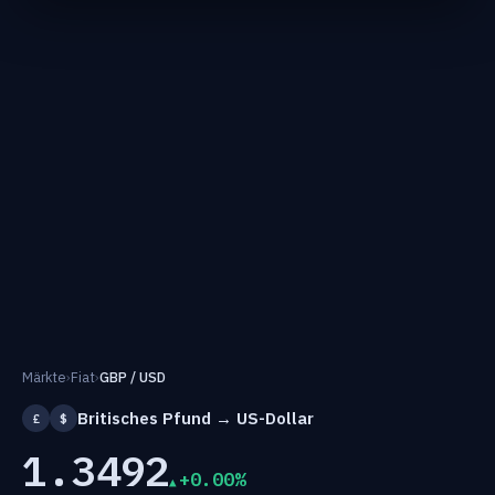
Märkte
›
Fiat
›
GBP / USD
Britisches Pfund → US-Dollar
£
$
1.3492
+0.00%