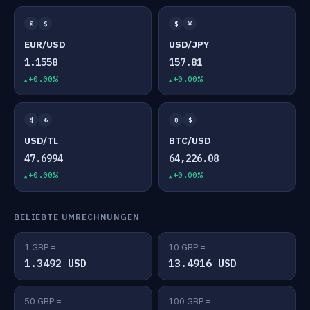
€
$
$
¥
EUR/USD
USD/JPY
1.1558
157.81
+0.00%
+0.00%
$
₺
₿
$
USD/TL
BTC/USD
47.6994
64,226.08
+0.00%
+0.00%
BELIEBTE UMRECHNUNGEN
1 GBP =
10 GBP =
1.3492 USD
13.4916 USD
50 GBP =
100 GBP =