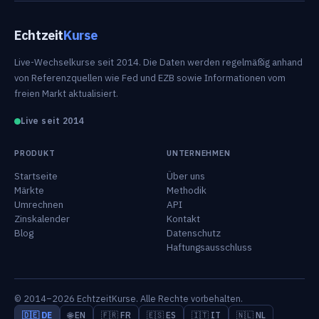
Echtzeit
Kurse
Live-Wechselkurse seit 2014. Die Daten werden regelmäßig anhand
von Referenzquellen wie Fed und EZB sowie Informationen vom
freien Markt aktualisiert.
Live seit 2014
PRODUKT
UNTERNEHMEN
Startseite
Über uns
Märkte
Methodik
Umrechnen
API
Zinskalender
Kontakt
Blog
Datenschutz
Haftungsausschluss
© 2014–2026 EchtzeitKurse. Alle Rechte vorbehalten.
🇩🇪 DE
🌐 EN
🇫🇷 FR
🇪🇸 ES
🇮🇹 IT
🇳🇱 NL