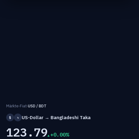
Märkte
›
Fiat
›
USD / BDT
US-Dollar → Bangladeshi Taka
$
৳
123.79
+0.00%