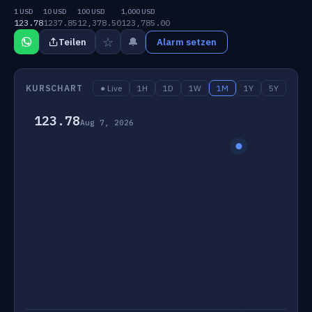
1 USD
10 USD
100 USD
1,000 USD
123.78
1237.85
12,378.50
123,785.00
☆
🔔
Teilen
Alarm setzen
KURSCHART
● Live
1H
1D
1W
1M
1Y
5Y
123.78
Aug 7, 2026