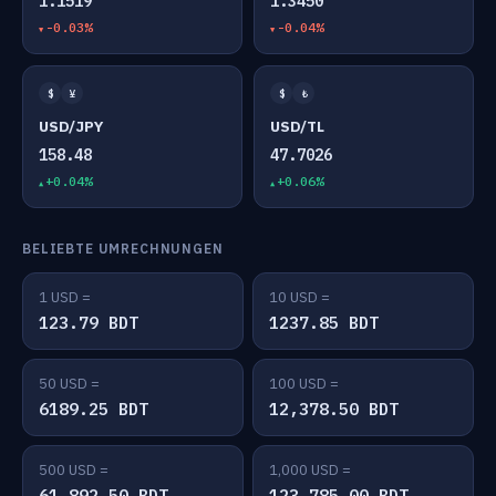
1.1519
1.3450
-0.03%
-0.04%
$
¥
$
₺
USD/JPY
USD/TL
158.48
47.7026
+0.04%
+0.06%
BELIEBTE UMRECHNUNGEN
1 USD =
10 USD =
123.79 BDT
1237.85 BDT
50 USD =
100 USD =
6189.25 BDT
12,378.50 BDT
500 USD =
1,000 USD =
61,892.50 BDT
123,785.00 BDT