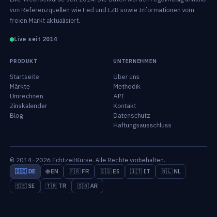
von Referenzquellen wie Fed und EZB sowie Informationen vom
freien Markt aktualisiert.
Live seit 2014
PRODUKT
UNTERNEHMEN
Startseite
Über uns
Märkte
Methodik
Umrechnen
API
Zinskalender
Kontakt
Blog
Datenschutz
Haftungsausschluss
© 2014–2026 EchtzeitKurse. Alle Rechte vorbehalten.
🇩🇪 DE
🌐 EN
🇫🇷 FR
🇪🇸 ES
🇮🇹 IT
🇳🇱 NL
🇸🇪 SE
🇹🇷 TR
🇸🇦 AR