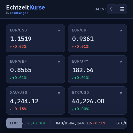
Echtzeit
Kurse
☰
☾
LIVE
live
exchanges
★
★
EUR/USD
EUR/CHF
1.1519
0.9361
-0.03%
-0.01%
★
★
EUR/GBP
EUR/JPY
0.8565
182.56
+0.01%
+0.01%
★
★
XAU/USD
BTC/USD
4,244.12
64,226.08
-0.18%
+0.00%
182.56
4,244.12
6
EUR/JPY
XAU/USD
BTC/USD
+0.01%
-0.18%
LIVE